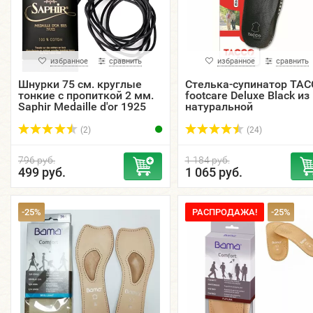
избранное
сравнить
избранное
сравнить
Шнурки 75 см. круглые
Стелька-супинатор TA
тонкие с пропиткой 2 мм.
footcare Deluxe Black из
Saphir Medaille d'or 1925
натуральной
Paris, цветные.
кожи,черные.
(2)
(24)
796 руб.
1 184 руб.
499 руб.
1 065 руб.
-25%
РАСПРОДАЖА!
-25%