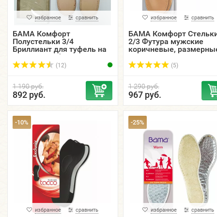
избранное
сравнить
избранное
сравнить
БАМА Комфорт
БАМА Комфорт Стельк
Полустельки 3/4
2/3 Футура мужские
Бриллиант для туфель на
коричневые, размерны
высоком каблуке.
(12)
(5)
1 190 руб.
1 290 руб.
892 руб.
967 руб.
-10%
-25%
избранное
сравнить
избранное
сравнить