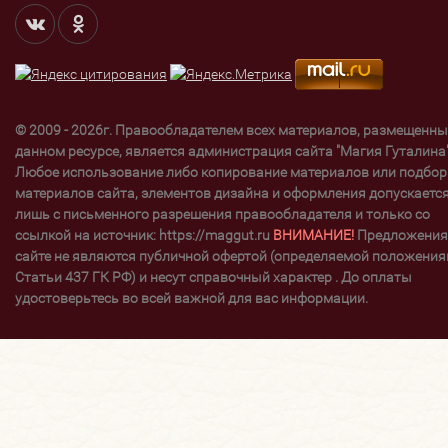
© 2009 - 2026г. Правообладателем всех материалов, размещенны
данном ресурсе, является администрация сайта "Магия Гуталина"
Любое использование либо копирование материалов или подбор
материалов сайта, элементов дизайна и оформления допускаетс
лишь с письменного разрешения правообладателя и только со
ссылкой на источник: https://maggut.ru
ВНИМАНИЕ!
Предложения
сайте не являются публичной офертой (определяемой положени
Статьи 437 ГК РФ) и несут справочный характер . До оплаты
удостоверьтесь во всей важной для вас информации.