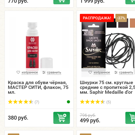
770 руб.
1 999 руб.
РАСПРОДАЖА!
-37%
избранное
сравнить
избранное
сравнить
Краска для обуви чёрная,
Шнурки 75 см. круглые
МАСТЕР СИТИ, флакон, 75
средние с пропиткой 2,
мл.
мм. Saphir Medaille d'or
1925 Paris, цветные.
(7)
(5)
796 руб.
380 руб.
499 руб.