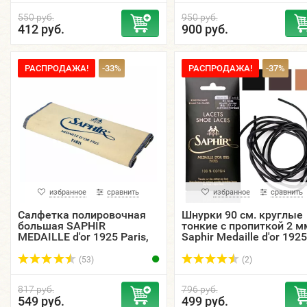
550 руб.
950 руб.
412 руб.
900 руб.
РАСПРОДАЖА!
-33%
РАСПРОДАЖА!
-37%
избранное
сравнить
избранное
сравнить
Салфетка полировочная
Шнурки 90 см. круглые
большая SAPHIR
тонкие с пропиткой 2 м
MEDAILLE d'or 1925 Paris,
Saphir Medaille d'or 1925
100% хлопок.
Paris, цветные.
(53)
(2)
817 руб.
796 руб.
549 руб.
499 руб.