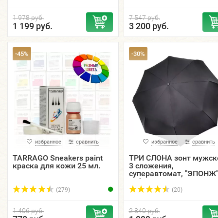
1 978 руб.
7 547 руб.
1 199 руб.
3 200 руб.
-45%
-30%
избранное
сравнить
избранное
сравнить
TARRAGO Sneakers paint
ТРИ СЛОНА зонт мужск
краска для кожи 25 мл.
3 сложения,
суперавтомат, "ЭПОНЖ
тефлон, купол 115 см.
M6800
(279)
(20)
1 406 руб.
2 840 руб.