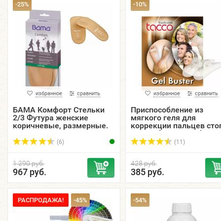
-25%
-10%
избранное
сравнить
избранное
сравнить
БАМА Комфорт Стельки
Приспособление из
2/3 Футура женские
мягкого геля для
коричневые, размерные.
коррекции пальцев ст
TACCO footcare Gel-Bust
(6)
(11)
1 290 руб.
428 руб.
967 руб.
385 руб.
РАСПРОДАЖА!
-45%
-54%