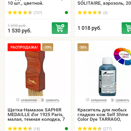
10 шт., цветной.
SOLITAIRE, аэрозоль, 2
мл.
(737)
(3)
1 590 руб.
1 018 руб.
1 530 руб.
РАСПРОДАЖА!
-39%
-58%
избранное
сравнить
избранное
сравнить
Щетка-Намазок SAPHIR
Краситель для любых
MEDAILLE d'or 1925 Paris,
гладких кож Self Shine
малая, темная колодка, 7
Color Dye TARRAGO,
см., дерево/натуральная
фляжка, 500 мл.
щетина.
(18)
(277)