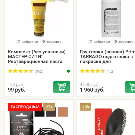
избранное
сравнить
избранное
сравнить
Комплект (без упаковки)
Грунтовка (основа) Pri
МАСТЕР СИТИ:
TARRAGO подготовка к
Реставрационная паста
покраске для
мебельная 30 мл. цветная
натуральных гладких к
+ шпатель малый.
фляжка, 1000 мл.
(852)
(42)
180 руб.
4 300 руб.
99 руб.
1 960 руб.
РАСПРОДАЖА!
-37%
-10%