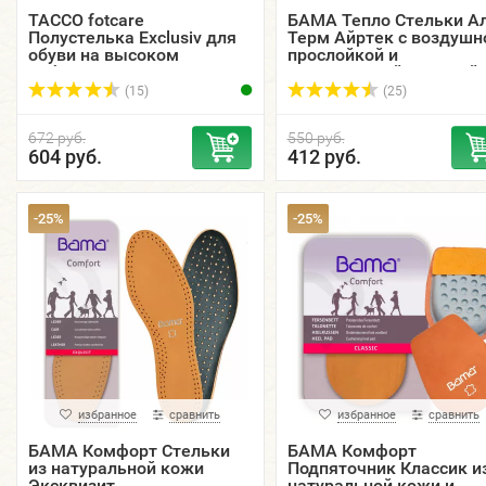
TACCO fotcare
БАМА Тепло Стельки А
Полустелька Exclusiv для
Терм Айртек с воздушн
обуви на высоком
прослойкой и
каблуке.
алюминиевой защитой.
(15)
(25)
672 руб.
550 руб.
604 руб.
412 руб.
-25%
-25%
избранное
сравнить
избранное
сравнить
БАМА Комфорт Стельки
БАМА Комфорт
из натуральной кожи
Подпяточник Классик и
Эксквизит.
натуральной кожи и