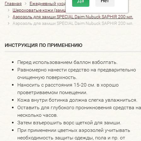
Главная
Ежедневный уход
Крем, воски
Шероховатые кожи (замша, велюр, нубук)
Аэрозоль для замши SPECIAL Daim Nubuck SAPHIR 200 мл.
Аэрозоль для замши SPECIAL Daim Nubuck SAPHIR 200 мл.
ИНСТРУКЦИЯ ПО ПРИМЕНЕНИЮ
Перед использованием баллон взболтать.
Равномерно нанести средство на предварительно
очищенную поверхность.
Наносить с расстояния 15-20 см. в хорошо
проветриваемом помещении.
Кожа внутри ботинка должна слегка увлажниться.
Оставить для глубокого проникновения средства н
несколько часов.
Затем взъерошить ворс щеткой для замши.
При применении цветных аэрозолей учитывать
необходимость защиты одежды, пола и пр. от