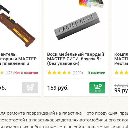
авитель
Воск мебельный твердый
Компл
яторный МАСТЕР
МАСТЕР СИТИ, брусок 9г
МАСТЕ
 плавления и
(без упаковки).
Реста
я восков.
мебел
+ шпа
Нет в наличии
В наличии
(476)
(1290)
180 руб
уб.
159 руб.
99 ру
ля ремонта повреждений на пластике – это продукция, пре
 потертостей на пластиковых деталях автомобильного салон
ля ремонтных работ вы можете на сайте нашего магазина «