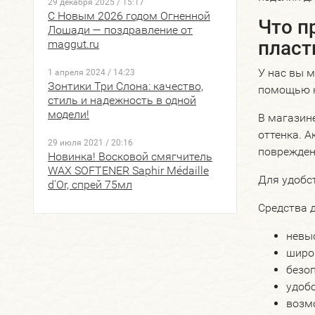
29 декабря 2025 / 15:17
Nico
OdorGone
С Новым 2026 годом Огненной
Что п
POPULAR
RAINDROPS
Лошади — поздравление от
SALTON
SHOExpert
пласт
maggut.ru
Professional
Saicara
У нас вы м
1 апреля 2024 / 14:23
SalRus
Salamander
Зонтики Три Слона: качество,
помощью н
Professional
стиль и надежность в одной
Salton
Saphir
модели!
В магазин
Saphir Medaille
Sitil
оттенка. 
d'or 1925 Paris
29 июля 2021 / 20:16
Solitaire
поврежден
Новинка! Восковой смягчитель
TACCO
Tarrago
WAX SOFTENER Saphir Médaille
footcare
UTEKI
Для удобст
d'Or, спрей 75мл
Universal
VALVI
Средства 
Velishy
Von Lilienfeld
YUZONT
ГАЙ-К
невы
ЛЮБАША
МАСТЕР СИТИ
широ
Магия
Питер Step's
безо
Гуталина
РАПТОР
удоб
СТИС М
Сибртех
возм
ТАПИ
ТАРРИ