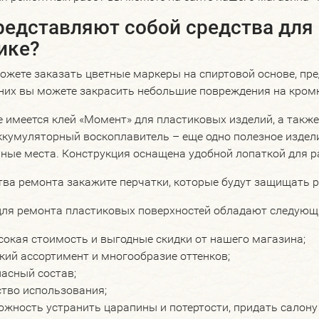
редставляют собой средства для
ике?
ожете заказать цветные маркеры на спиртовой основе, пре
их вы можете закрасить небольшие повреждения на кромка
е имеется клей «Момент» для пластиковых изделий, а такж
Аккумуляторный воскоплавитель – еще одно полезное издел
ные места. Конструкция оснащена удобной лопаткой для р
ва ремонта закажите перчатки, которые будут защищать ру
для ремонта пластиковых поверхностей обладают следующ
сокая стоимость и выгодные скидки от нашего магазина;
кий ассортимент и многообразие оттенков;
пасный состав;
ство использования;
ожность устранить царапины и потертости, придать салону