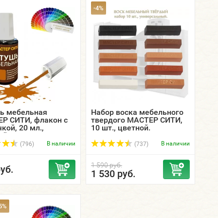
-4%
ь мебельная
Набор воска мебельного
Р СИТИ, флакон с
твердого МАСТЕР СИТИ,
кой, 20 мл.,
10 шт., цветной.
ой.
В наличии
В наличии
(796)
(737)
1 590 руб.
уб.
1 530 руб.
5%