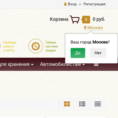
Вход
Регистрация
Корзина
0 руб.
0
Москва
Ваш город
Москва
?
Удобная
Гибкая
Доставка
оплата
система
по всей
с сайта
скидок
России
3
для хранения
Автомобилистам