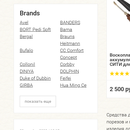
Brands
Avel
BANDERS
BORT Pedi Soft
Bama
Bergal
Brauns
Heitmann
Bufalo
CC Comfort
Воскопл
Concept
аккумул
Collonil
Corbby
СИТИ для
нанесени
DINIYA
DOLPHIN
Duke of Dubbin
Feifei
GIRBA
Hua Ming Ce
2 500 р
IDEA
IMPRÄGNOL
LeTech
Luminello
показать еще
collection
MASTER
Mephisto
Средства д
KUCHNAEV
Morello
порезов и
Mr Shoe
Natch!
изделия д