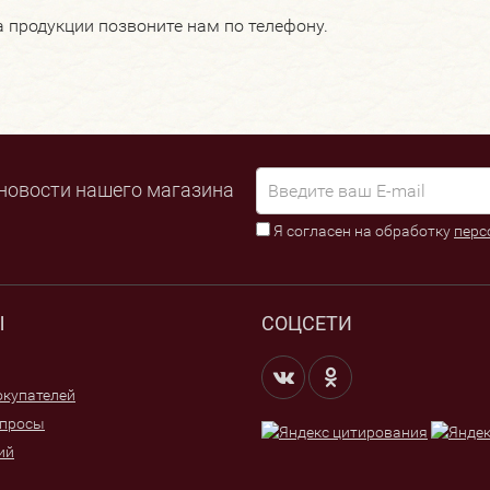
а продукции позвоните нам по телефону.
новости нашего магазина
Я согласен на обработку
перс
Ы
СОЦСЕТИ
купателей
опросы
ий