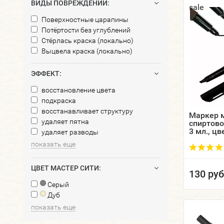
ВИДЫ ПОВРЕЖДЕНИЙ:
sale
Поверхностные царапины
Потёртости без углублений
Стёрлась краска (локально)
Выцвела краска (локально)
ЭФФЕКТ:
восстановление цвета
подкраска
восстанавливает структуру
Маркер 
удаляет пятна
спиртов
3 мл., цв
удаляет разводы
упаковки
показать еще
ЦВЕТ МАСТЕР СИТИ:
130 руб
Серый
Дуб
показать еще