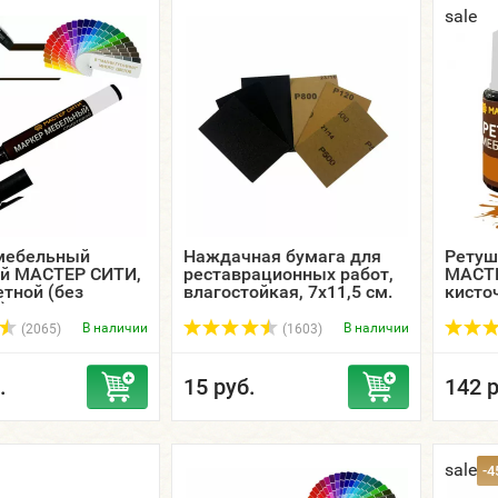
sale
мебельный
Наждачная бумага для
Ретуш
ой МАСТЕР СИТИ,
реставрационных работ,
МАСТЕ
етной (без
влагостойкая, 7х11,5 см.
кисточ
).
цветн
В наличии
В наличии
(2065)
(1603)
.
15 руб.
142 р
sale
-4