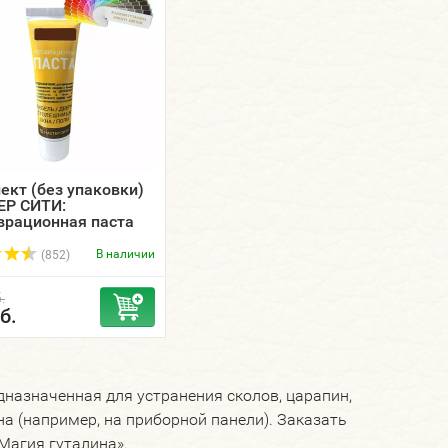
ект (без упаковки)
Р СИТИ:
врационная паста
ьная 30 мл. цветная
тель малый.
В наличии
(852)
.
б.
дназначенная для устранения сколов, царапин,
а (например, на приборной панели). Заказать
Магия гуталина».