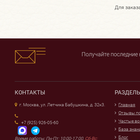
ТРИ СЛОНА
ЭКОБРАШ
Для заказ
ЯВА
серия "ПРОФ"
№1 School
Получайте последние 
КОНТАКТЫ
РАЗДЕЛ
г. Москва, ул. Летчика Бабушкина, д. 32к3.
Главная
Отзывы по
Частые в
+7 (925) 926-05-60
База знан
Блог
Время работы: Пн-Пт: 10:00-17:00,
Сб-Вс: