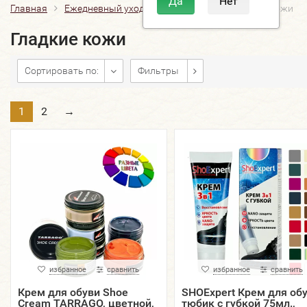
Главная
Ежедневный уход
Крем, воски
Гладкие кожи
Гладкие кожи
Сортировать по:
Фильтры
1
2
→
избранное
сравнить
избранное
сравнить
Крем для обуви Shoe
SHOExpert Крем для обу
Cream TARRAGO, цветной,
тюбик с губкой 75мл.,