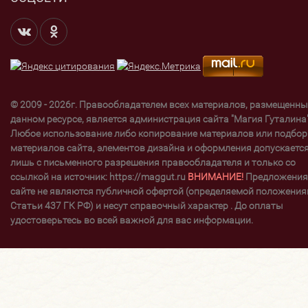
© 2009 - 2026г. Правообладателем всех материалов, размещенны
данном ресурсе, является администрация сайта "Магия Гуталина"
Любое использование либо копирование материалов или подбор
материалов сайта, элементов дизайна и оформления допускаетс
лишь с письменного разрешения правообладателя и только со
ссылкой на источник: https://maggut.ru
ВНИМАНИЕ!
Предложения
сайте не являются публичной офертой (определяемой положени
Статьи 437 ГК РФ) и несут справочный характер . До оплаты
удостоверьтесь во всей важной для вас информации.