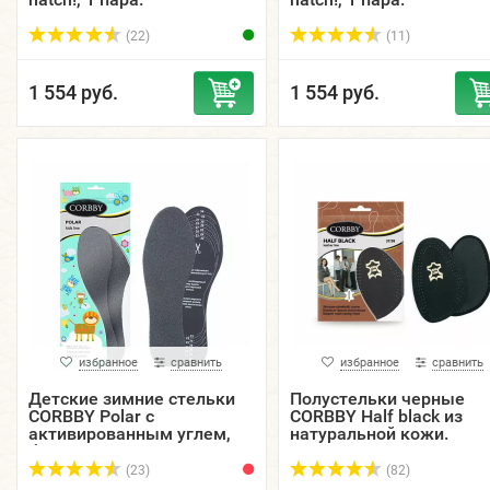
(22)
(11)
1 554 руб.
1 554 руб.
избранное
сравнить
избранное
сравнить
Детские зимние стельки
Полустельки черные
CORBBY Polar с
CORBBY Half black из
активированным углем,
натуральной кожи.
безразмерные.
(23)
(82)