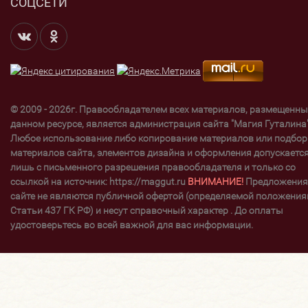
СОЦСЕТИ
© 2009 - 2026г. Правообладателем всех материалов, размещенны
данном ресурсе, является администрация сайта "Магия Гуталина"
Любое использование либо копирование материалов или подбор
материалов сайта, элементов дизайна и оформления допускаетс
лишь с письменного разрешения правообладателя и только со
ссылкой на источник: https://maggut.ru
ВНИМАНИЕ!
Предложения
сайте не являются публичной офертой (определяемой положени
Статьи 437 ГК РФ) и несут справочный характер . До оплаты
удостоверьтесь во всей важной для вас информации.