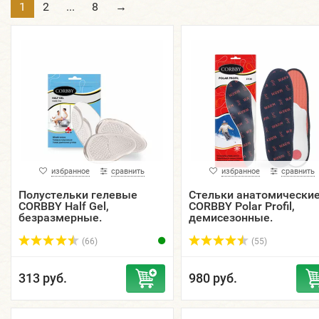
1
2
...
8
→
избранное
сравнить
избранное
сравнить
Полустельки гелевые
Стельки анатомически
CORBBY Half Gel,
CORBBY Polar Profil,
безразмерные.
демисезонные.
(66)
(55)
313 руб.
980 руб.