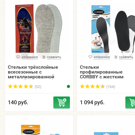
избранное
сравнить
избранное
сравнить
Стельки трёхслойные
Стельки
всесезонные с
профилированные
металлизированной
CORBBY с жестким
пленкой ПитерStep's
супинатором и дышащ
"Экстремал",
мембранной тканью
(52)
(164)
безразмерные.
Carbon Profil.
140 руб.
1 094 руб.