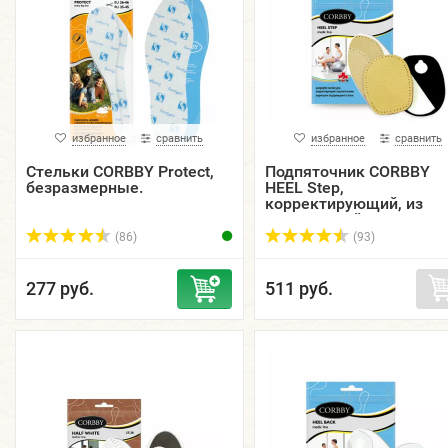
избранное
сравнить
избранное
сравнить
Стельки CORBBY Protect,
Подпяточник CORBBY
безразмерные.
HEEL Step,
корректирующий, из
натуральной кожи,
пенолатекса и
(86)
(93)
клиновидной вставкой.
277 руб.
511 руб.