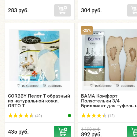
283 руб.
304 руб.
-25%
избранное
сравнить
избранное
сравнить
CORBBY Пелот Т-образный
БАМА Комфорт
из натуральной кожи,
Полустельки 3/4
ORTO T.
Бриллиант для туфель 
высоком каблуке.
(49)
(12)
1 190 руб.
435 руб.
892 руб.