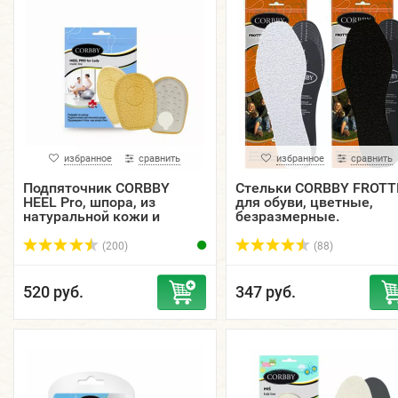
избранное
сравнить
избранное
сравнить
Подпяточник CORBBY
Стельки CORBBY FROTT
HEEL Pro, шпора, из
для обуви, цветные,
натуральной кожи и
безразмерные.
латекса, с отверстием в
центре.
(200)
(88)
520 руб.
347 руб.