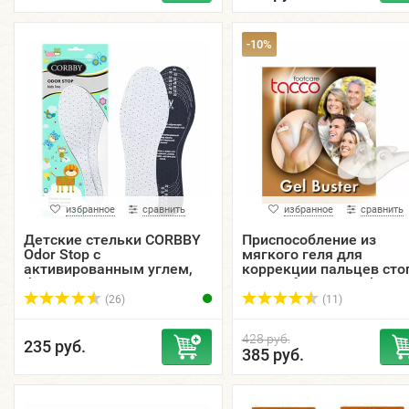
-10%
избранное
сравнить
избранное
сравнить
Детские стельки CORBBY
Приспособление из
Odor Stop с
мягкого геля для
активированным углем,
коррекции пальцев ст
безразмерные.
TACCO footcare Gel-Bust
(26)
(11)
428 руб.
235 руб.
385 руб.