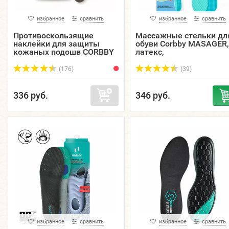
избранное
сравнить
избранное
сравнить
Противоскользящие
Массажные стельки дл
наклейки для защиты
обуви Corbby MASAGER,
кожаных подошв CORBBY
латекс,
ANTI SLIP, 1 пара,
ароматизированные.
универсальный размер.
(176)
(39)
336 руб.
346 руб.
избранное
сравнить
избранное
сравнить