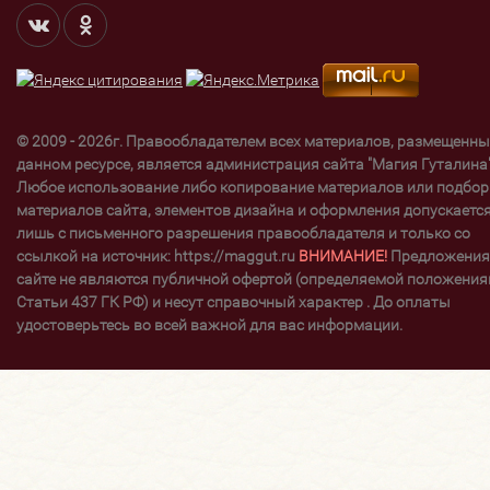
© 2009 - 2026г. Правообладателем всех материалов, размещенны
данном ресурсе, является администрация сайта "Магия Гуталина"
Любое использование либо копирование материалов или подбор
материалов сайта, элементов дизайна и оформления допускаетс
лишь с письменного разрешения правообладателя и только со
ссылкой на источник: https://maggut.ru
ВНИМАНИЕ!
Предложения
сайте не являются публичной офертой (определяемой положени
Статьи 437 ГК РФ) и несут справочный характер . До оплаты
удостоверьтесь во всей важной для вас информации.