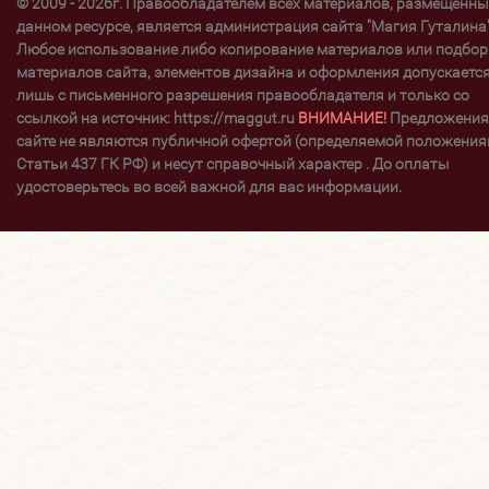
© 2009 - 2026г. Правообладателем всех материалов, размещенны
данном ресурсе, является администрация сайта "Магия Гуталина"
Любое использование либо копирование материалов или подбор
материалов сайта, элементов дизайна и оформления допускаетс
лишь с письменного разрешения правообладателя и только со
ссылкой на источник: https://maggut.ru
ВНИМАНИЕ!
Предложения
сайте не являются публичной офертой (определяемой положени
Статьи 437 ГК РФ) и несут справочный характер . До оплаты
удостоверьтесь во всей важной для вас информации.