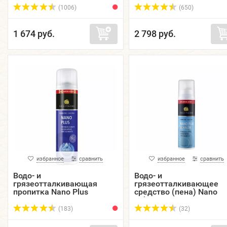
250 мл.
мл.
(1006)
(650)
1 674 руб.
2 798 руб.
избранное
сравнить
избранное
сравнить
Водо- и
Водо- и
грязеотталкивающая
грязеотталкивающее
пропитка Nano Plus
средство (пена) Nano
SOLITAIRE, аэрозоль, 400
Schaum SOLITAIRE,
мл.
аэрозоль, 150 мл.
(183)
(32)