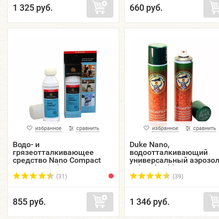
1 325 руб.
660 руб.
избранное
сравнить
избранное
сравнить
Водо- и
Duke Nano,
грязеотталкивающее
водоотталкивающий
средство Nano Compact
универсальный аэрозо
SOLITAIRE, флакон-
Duke of Dubbin, 300 мл.
карандаш, 75 мл.
(31)
(39)
855 руб.
1 346 руб.