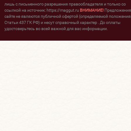
лишь с письменного разрешения правообладателя и только со
ссылкой на источник: https://maggut.ru
ВНИМАНИЕ!
Предложения
сайте не являются публичной офертой (определяемой положени
Статьи 437 ГК РФ) и несут справочный характер . До оплаты
удостоверьтесь во всей важной для вас информации.