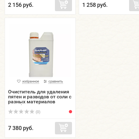
2 156 руб.
1 258 руб.
избранное
сравнить
Очиститель для удаления
пятен и разводов от соли с
разных материалов
Detacheur SAPHIR,
пластиковый флакон, 1000
(0)
мл.
7 380 руб.