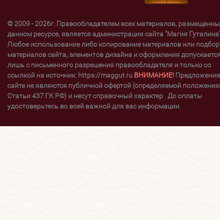
© 2009 - 2026г. Правообладателем всех материалов, размещенны
данном ресурсе, является администрация сайта "Магия Гуталина"
Любое использование либо копирование материалов или подбор
материалов сайта, элементов дизайна и оформления допускаетс
лишь с письменного разрешения правообладателя и только со
ссылкой на источник: https://maggut.ru
ВНИМАНИЕ!
Предложения
сайте не являются публичной офертой (определяемой положени
Статьи 437 ГК РФ) и несут справочный характер . До оплаты
удостоверьтесь во всей важной для вас информации.