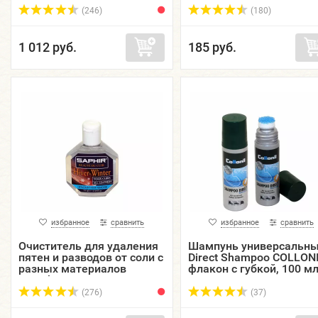
пластиковый фл...
(246)
(180)
1 012 руб.
185 руб.
избранное
сравнить
избранное
сравнить
Очиститель для удаления
Шампунь универсальн
пятен и разводов от соли с
Direct Shampoo COLLONI
разных материалов
флакон с губкой, 100 мл
Detacheur SAPHIR,
пластиковый флакон, 75
(276)
(37)
мл.