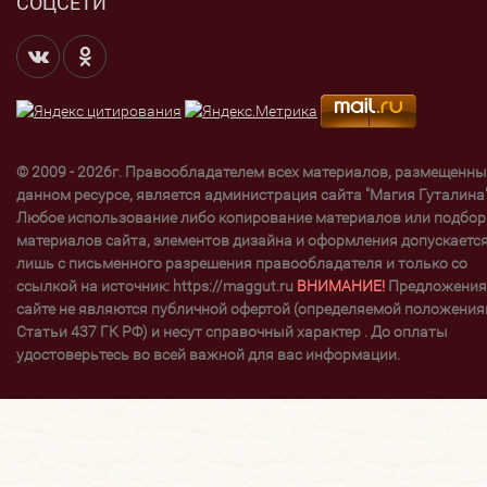
СОЦСЕТИ
© 2009 - 2026г. Правообладателем всех материалов, размещенны
данном ресурсе, является администрация сайта "Магия Гуталина"
Любое использование либо копирование материалов или подбор
материалов сайта, элементов дизайна и оформления допускаетс
лишь с письменного разрешения правообладателя и только со
ссылкой на источник: https://maggut.ru
ВНИМАНИЕ!
Предложения
сайте не являются публичной офертой (определяемой положени
Статьи 437 ГК РФ) и несут справочный характер . До оплаты
удостоверьтесь во всей важной для вас информации.