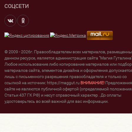
СОЦСЕТИ
© 2009 - 2026г. Правообладателем всех материалов, размещенны
данном ресурсе, является администрация сайта "Магия Гуталина"
Любое использование либо копирование материалов или подбор
материалов сайта, элементов дизайна и оформления допускаетс
лишь с письменного разрешения правообладателя и только со
ссылкой на источник: https://maggut.ru
ВНИМАНИЕ!
Предложения
сайте не являются публичной офертой (определяемой положени
Статьи 437 ГК РФ) и несут справочный характер . До оплаты
удостоверьтесь во всей важной для вас информации.