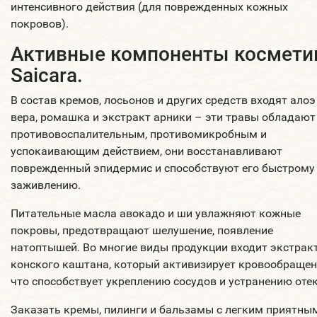
интенсивного действия (для поврежденных кожных
покровов).
Активные компоненты космети
Saicara.
В состав кремов, лосьонов и других средств входят алоэ
вера, ромашка и экстракт арники – эти травы обладают
противовоспалительным, противомикробным и
успокаивающим действием, они восстанавливают
поврежденный эпидермис и способствуют его быстрому
заживлению.
Питательные масла авокадо и ши увлажняют кожные
покровы, предотвращают шелушение, появление
натоптышей. Во многие виды продукции входит экстрак
конского каштана, который активизирует кровообращен
что способствует укреплению сосудов и устранению отек
Заказать кремы, пилинги и бальзамы с легким приятны