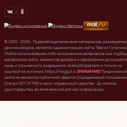
© 2009 - 2026г. Правообладателем всех материалов, размещенны
данном ресурсе, является администрация сайта "Магия Гуталина"
Любое использование либо копирование материалов или подбор
материалов сайта, элементов дизайна и оформления допускаетс
лишь с письменного разрешения правообладателя и только со
ссылкой на источник: https://maggut.ru
ВНИМАНИЕ!
Предложения
сайте не являются публичной офертой (определяемой положени
Статьи 437 ГК РФ) и несут справочный характер . До оплаты
удостоверьтесь во всей важной для вас информации.