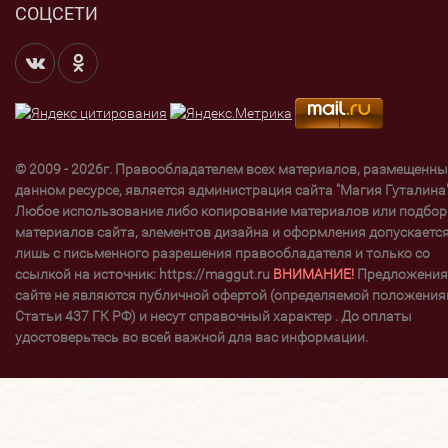
СОЦСЕТИ
© 2009 - 2026г. Правообладателем всех материалов, размещенны
данном ресурсе, является администрация сайта "Магия Гуталина"
Любое использование либо копирование материалов или подбор
материалов сайта, элементов дизайна и оформления допускаетс
лишь с письменного разрешения правообладателя и только со
ссылкой на источник: https://maggut.ru
ВНИМАНИЕ!
Предложения
сайте не являются публичной офертой (определяемой положени
Статьи 437 ГК РФ) и несут справочный характер . До оплаты
удостоверьтесь во всей важной для вас информации.