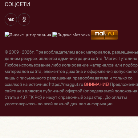
СОЦСЕТИ
© 2009 - 2026г. Правообладателем всех материалов, размещенны
данном ресурсе, является администрация сайта "Магия Гуталина"
Любое использование либо копирование материалов или подбор
материалов сайта, элементов дизайна и оформления допускаетс
лишь с письменного разрешения правообладателя и только со
ссылкой на источник: https://maggut.ru
ВНИМАНИЕ!
Предложения
сайте не являются публичной офертой (определяемой положени
Статьи 437 ГК РФ) и несут справочный характер . До оплаты
удостоверьтесь во всей важной для вас информации.