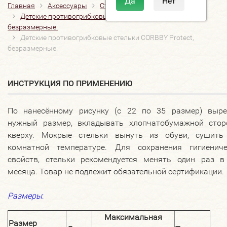
Главная
Аксессуары
Стельки
Детские
Детские противогрибковые стельки CORBBY Protect,
безразмерные.
Детские противогрибковые стельки CORBBY Protect,
безразмерные.
ИНСТРУКЦИЯ ПО ПРИМЕНЕНИЮ
По нанесённому рисунку (с 22 по 35 размер) выре
нужный размер, вкладывать хлопчатобумажной стор
кверху. Мокрые стельки вынуть из обуви, сушить
комнатной температуре. Для сохранения гигиениче
свойств, стельки рекомендуется менять один раз в
месяца. Товар не подлежит обязательной сертификации.
Размеры
:
Максимальная
Размер