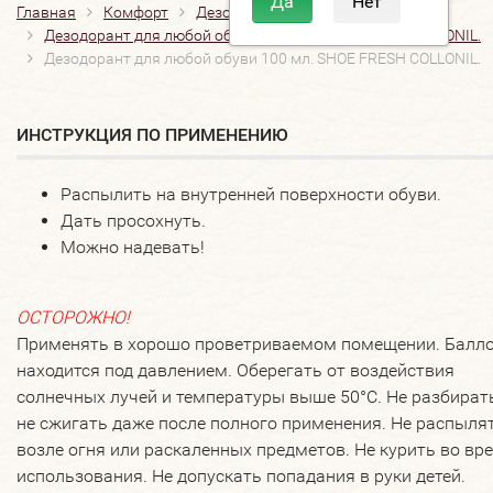
Главная
Комфорт
Дезодоранты для обуви
Дезодорант для любой обуви 100 мл. SHOE FRESH COLLONIL.
Дезодорант для любой обуви 100 мл. SHOE FRESH COLLONIL.
ИНСТРУКЦИЯ ПО ПРИМЕНЕНИЮ
Распылить на внутренней поверхности обуви.
Дать просохнуть.
Можно надевать!
ОСТОРОЖНО!
Применять в хорошо проветриваемом помещении. Балл
находится под давлением. Оберегать от воздействия
солнечных лучей и температуры выше 50°С. Не разбират
не сжигать даже после полного применения. Не распыля
возле огня или раскаленных предметов. Не курить во вр
использования. Не допускать попадания в руки детей.