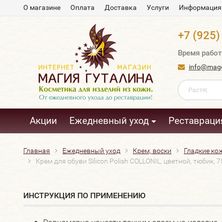
О магазине
Оплата
Доставка
Услуги
Информация
+7 (925)
Время работ
info@magg
Акции
Ежедневный уход
Реставраци
Главная
Ежедневный уход
Крем, воски
Гладкие ко
Крем для обуви Silicon Polish COLLONIL, цветной, тюбик, 7
​ИНСТРУКЦИЯ ПО ПРИМЕНЕНИЮ