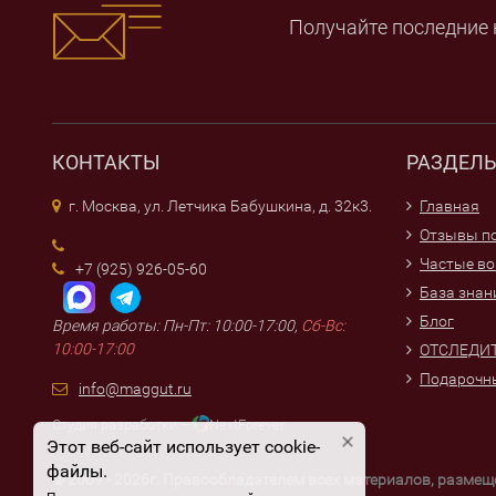
Получайте последние 
КОНТАКТЫ
РАЗДЕЛ
г. Москва, ул. Летчика Бабушкина, д. 32к3.
Главная
Отзывы по
Частые в
+7 (925) 926-05-60
База знан
Блог
Время работы: Пн-Пт: 10:00-17:00,
Сб-Вс:
10:00-17:00
ОТСЛЕДИТ
Подарочн
info@maggut.ru
Студия разработки —
NextForever
Этот веб-сайт использует cookie-
файлы.
© 2009 - 2026г. Правообладателем всех материалов, разме