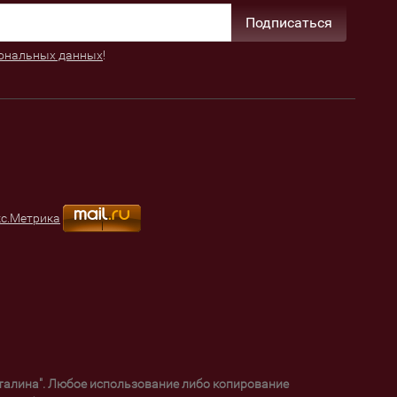
Подписаться
ональных данных
!
уталина". Любое использование либо копирование