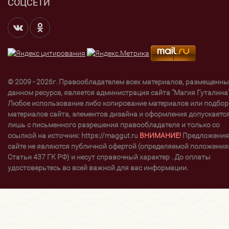
СОЦСЕТИ
© 2009 - 2026г. Правообладателем всех материалов, размещенны
данном ресурсе, является администрация сайта "Магия Гуталина"
Любое использование либо копирование материалов или подбор
материалов сайта, элементов дизайна и оформления допускаетс
лишь с письменного разрешения правообладателя и только со
ссылкой на источник: https://maggut.ru
ВНИМАНИЕ!
Предложения
сайте не являются публичной офертой (определяемой положени
Статьи 437 ГК РФ) и несут справочный характер . До оплаты
удостоверьтесь во всей важной для вас информации.