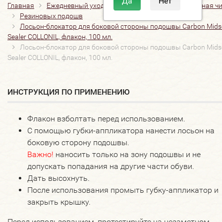
Главная
Ежедневный уход
Очистители
Повседневная ч
Резиновых подошв
Лосьон-блокатор для боковой стороны подошвы Carbon Mids
Sealer COLLONIL, флакон, 100 мл.
Лосьон-блокатор для боковой стороны подошвы Carbon Mids
Sealer COLLONIL, флакон, 100 мл.
ИНСТРУКЦИЯ ПО ПРИМЕНЕНИЮ
Флакон взболтать перед использованием.
С помощью губки-аппликатора нанести лосьон на
боковую сторону подошвы.
Важно!
наносить только на зону подошвы и не
допускать попадания на другие части обуви.
Дать высохнуть.
После использования промыть губку-аппликатор и
закрыть крышку.
Перед использованием, протестируйте на незаметном