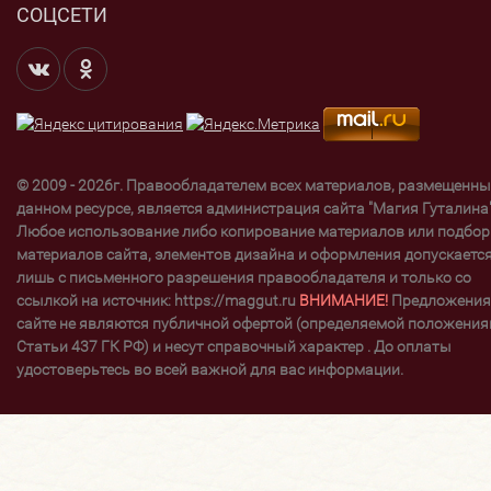
СОЦСЕТИ
© 2009 - 2026г. Правообладателем всех материалов, размещенны
данном ресурсе, является администрация сайта "Магия Гуталина"
Любое использование либо копирование материалов или подбор
материалов сайта, элементов дизайна и оформления допускаетс
лишь с письменного разрешения правообладателя и только со
ссылкой на источник: https://maggut.ru
ВНИМАНИЕ!
Предложения
сайте не являются публичной офертой (определяемой положени
Статьи 437 ГК РФ) и несут справочный характер . До оплаты
удостоверьтесь во всей важной для вас информации.