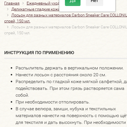
Главная
Ежедневный уход
Бальзамы, лосьоны
Деликатные гладкие кожи
Лосьон для разных материалов Carbon Sneaker Care COLLONIL
спрей, 150 мл.
Лосьон для разных материалов Carbon Sneaker Care COLLONIL
спрей, 150 мл.
ИНСТРУКЦИЯ ПО ПРИМЕНЕНИЮ
Распылитель держать в вертикальном положении.
Нанести лосьон с расстояния около 20 см.
Распределить по гладкой коже мягкой салфеткой, д
подействовать. При этом грязь растворяется сама
собой.
При необходимости отполировать.
В случае велюра, замши, нубука и текстильных
материалов нанести на поверхность с помощью щё
для текстиля и дать высохнуть. При необходимости