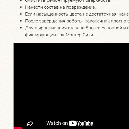
Очистить ремонтируемую поверхность.
Нанести состав на повреждение.
Если насыщенность цвета не достаточная, нан
После завершения работы, наконечник плотно 
Для выравнивания степени блеска основной и 
фиксирующий лак Мастер Сити.