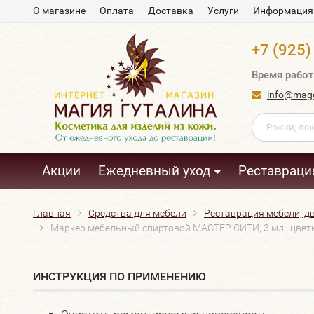
О магазине
Оплата
Доставка
Услуги
Информация
+7 (925)
Время работ
info@magg
Акции
Ежедневный уход
Реставраци
Главная
Средства для мебели
Реставрация мебели, дв
Маркер мебельный спиртовой МАСТЕР СИТИ, 3 мл., цветн
ИНСТРУКЦИЯ ПО ПРИМЕНЕНИЮ