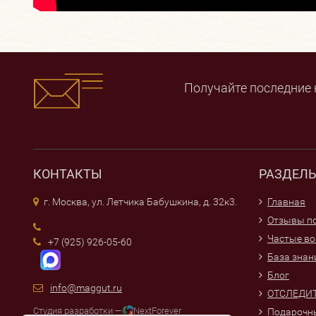
Получайте последние 
КОНТАКТЫ
РАЗДЕЛ
г. Москва, ул. Летчика Бабушкина, д. 32к3.
Главная
Отзывы по
Частые в
+7 (925) 926-05-60
База знан
Блог
info@maggut.ru
ОТСЛЕДИТ
Студия разработки —
NextForever
Подарочн