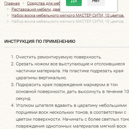
Главная
Средства для мебели
Реставрация мебели, дверей, полов
Набор воска мебельного мягкого МАСТЕР СИТИ, 10 цветов.
Набор воска мебельного мягкого МАСТЕР СИТИ, 10 цветов.
ИНСТРУКЦИЯ ПО ПРИМЕНЕНИЮ
Очистить ремонтируемую поверхность.
Срезать ножом все выступающие и отслоившиеся
частички материала. На пластике подрезать края
царапины вертикально.
Подкрасить края повреждения маркером в тон
основной поверхности, дать высохнуть в течение 10
секунд.
Уголком шпателя вдавить в царапину небольшими
порциями воск нескольких тонов, в соответствии с
цветом поверхности. Начинать с более светлых тоно
повреждения однотонных материалов мягкий воск