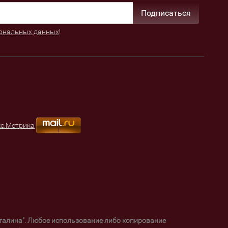
Подписаться
ональных данных
!
уталина". Любое использование либо копирование