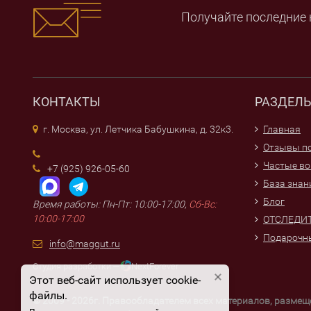
Получайте последние 
КОНТАКТЫ
РАЗДЕЛ
г. Москва, ул. Летчика Бабушкина, д. 32к3.
Главная
Отзывы по
Частые в
+7 (925) 926-05-60
База знан
Блог
Время работы: Пн-Пт: 10:00-17:00,
Сб-Вс:
10:00-17:00
ОТСЛЕДИТ
Подарочн
info@maggut.ru
Студия разработки —
NextForever
Этот веб-сайт использует cookie-
файлы.
© 2009 - 2026г. Правообладателем всех материалов, разме