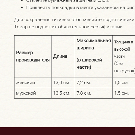
Отклейте бумажный защитный слой.
Приклеить подкладки в месте указанном на рис
Для сохранения гигиены стоп меняйте подпяточники р
Товар не подлежит обязательной сертификации.
Максимальная
Толщина в
ширина
высокой
Размер
Длина
части
производителя
(в широкой
(без
части)
нагрузок
женский
13,0 см.
7,2 см.
1,5 см.
мужской
13,5 см.
7,8 см.
1,5 см.