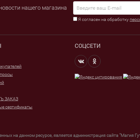
новости нашего магазина
Я согласен на обработку
перс
Ы
СОЦСЕТИ
купателей
опросы
ий
Ь ЗАКАЗ
ые сертификаты
щенных на данном ресурсе, является администрация сайта "Магия Г