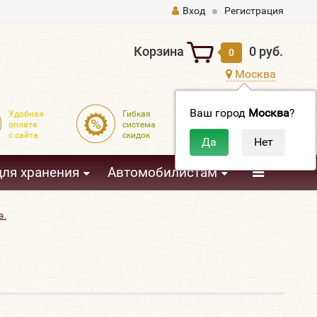
Вход
Регистрация
Корзина
0 руб.
0
Москва
Ваш город
Москва
?
Удобная
Гибкая
Доставка
оплата
система
по всей
с сайта
скидок
России
3
для хранения
Автомобилистам
а.