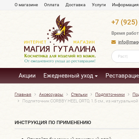
О магазине
Оплата
Доставка
Услуги
Информация
+7 (925)
Время работ
info@magg
Акции
Ежедневный уход
Реставраци
Главная
Аксессуары
Стельки
Подпяточники
Под
Подпяточник CORBBY HEEL ORTO, 1.5 см., из натуральной 
ИНСТРУКЦИЯ ПО ПРИМЕНЕНИЮ