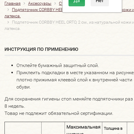
Главная
Аксессуары
Стельки
Подпяточники
Подпяточник CORBBY HEEL ORTO, 2 см., из натуральной кожи 
латекса.
Подпяточник CORBBY HEEL ORTO, 2 см., из натуральной кожи 
латекса.
ИНСТРУКЦИЯ ПО ПРИМЕНЕНИЮ
Отклейте бумажный защитный слой.
Приклеить подкладки в месте указанном на рисунке
плотно прижимая клеевой слой к внутренней части
обуви.
Для сохранения гигиены стоп меняйте подпяточники раз 
8 недель.
Товар не подлежит обязательной сертификации.
Максимальная
Толщина в