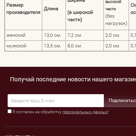
ширина
высокой
Размер
Сх
Длина
части
производителя
(в широкой
ос
(без
части)
нагрузок)
женский
13,0 см.
7,2 см.
2,0 см.
0,
мужской
13,5 см.
8,0 см.
2,0 см.
0,
Получай последние новости нашего магази
Подписатьс
Я согласен на обработку
персональных данных
!