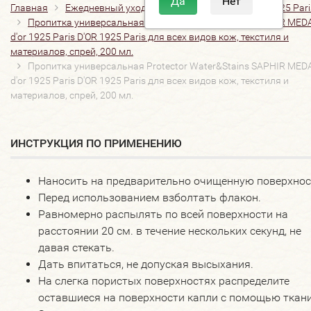
Главная
Ежедневный уход
SAPHIR MEDAILLE D'OR 1925 Pari
Пропитка универсальная Protector Water&Stains SAPHIR MED
d'or 1925 Paris D'OR 1925 Paris для всех видов кож, текстиля и
материалов, спрей, 200 мл.
Пропитка универсальная Protector Water&Stains SAPHIR MED
d'or 1925 Paris D'OR 1925 Paris для всех видов кож, текстиля и
материалов, спрей, 200 мл.
ИНСТРУКЦИЯ ПО ПРИМЕНЕНИЮ
Наносить на предварительно очищенную поверхнос
Перед использованием взболтать флакон.
Равномерно распылять по всей поверхности на
расстоянии 20 см. в течение нескольких секунд, не
давая стекать.
Дать впитаться, не допуская высыхания.
На слегка пористых поверхностях распределите
оставшиеся на поверхности капли с помощью ткани