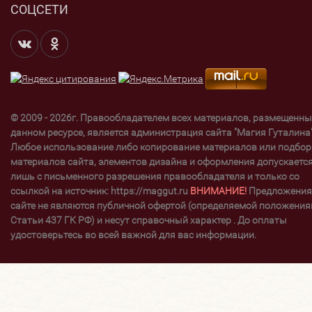
СОЦСЕТИ
© 2009 - 2026г. Правообладателем всех материалов, размещенны
данном ресурсе, является администрация сайта "Магия Гуталина"
Любое использование либо копирование материалов или подбор
материалов сайта, элементов дизайна и оформления допускаетс
лишь с письменного разрешения правообладателя и только со
ссылкой на источник: https://maggut.ru
ВНИМАНИЕ!
Предложения
сайте не являются публичной офертой (определяемой положени
Статьи 437 ГК РФ) и несут справочный характер . До оплаты
удостоверьтесь во всей важной для вас информации.