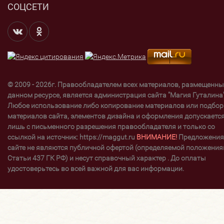
СОЦСЕТИ
© 2009 - 2026г. Правообладателем всех материалов, размещенны
данном ресурсе, является администрация сайта "Магия Гуталина"
Любое использование либо копирование материалов или подбор
материалов сайта, элементов дизайна и оформления допускаетс
лишь с письменного разрешения правообладателя и только со
ссылкой на источник: https://maggut.ru
ВНИМАНИЕ!
Предложения
сайте не являются публичной офертой (определяемой положени
Статьи 437 ГК РФ) и несут справочный характер . До оплаты
удостоверьтесь во всей важной для вас информации.