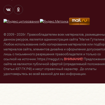
© 2009 - 2026г. Правообладателем всех материалов, размещенны
данном ресурсе, является администрация сайта "Магия Гуталина"
Любое использование либо копирование материалов или подбор
материалов сайта, элементов дизайна и оформления допускаетс
лишь с письменного разрешения правообладателя и только со
ссылкой на источник: https://maggut.ru
ВНИМАНИЕ!
Предложения
сайте не являются публичной офертой (определяемой положени
Статьи 437 ГК РФ) и несут справочный характер . До оплаты
удостоверьтесь во всей важной для вас информации.