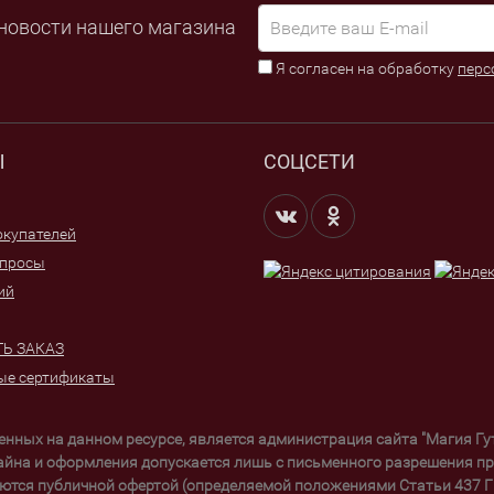
новости нашего магазина
Я согласен на обработку
перс
Ы
СОЦСЕТИ
купателей
опросы
ий
Ь ЗАКАЗ
ые сертификаты
щенных на данном ресурсе, является администрация сайта "Магия Г
айна и оформления допускается лишь с письменного разрешения пра
ются публичной офертой (определяемой положениями Статьи 437 ГК