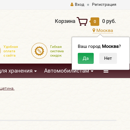
Вход
Регистрация
Корзина
0 руб.
0
Москва
Ваш город
Москва
?
Удобная
Гибкая
Доставка
оплата
система
по всей
с сайта
скидок
России
3
для хранения
Автомобилистам
 щетина.