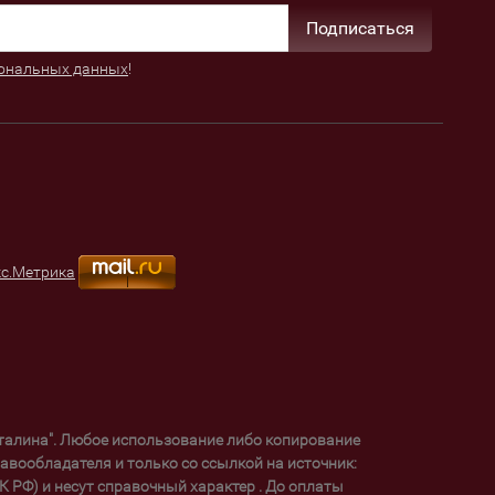
Подписаться
ональных данных
!
уталина". Любое использование либо копирование
вообладателя и только со ссылкой на источник:
 РФ) и несут справочный характер . До оплаты