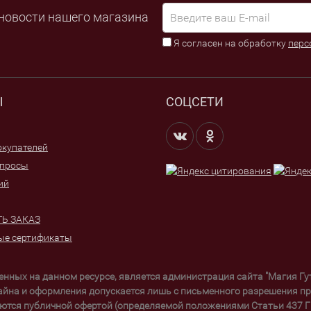
новости нашего магазина
Я согласен на обработку
перс
Ы
СОЦСЕТИ
купателей
опросы
ий
Ь ЗАКАЗ
ые сертификаты
щенных на данном ресурсе, является администрация сайта "Магия Г
айна и оформления допускается лишь с письменного разрешения пра
ются публичной офертой (определяемой положениями Статьи 437 ГК