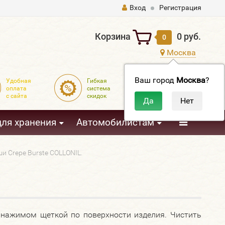
Вход
Регистрация
Корзина
0 руб.
0
Москва
Ваш город
Москва
?
Удобная
Гибкая
Доставка
оплата
система
по всей
с сайта
скидок
России
3
для хранения
Автомобилистам
и Crepe Burste COLLONIL.
с нажимом щеткой по поверхности изделия.
Чистить