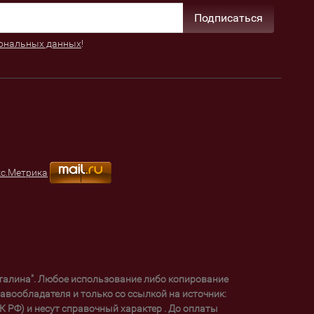
Подписаться
ональных данных
!
уталина". Любое использование либо копирование
вообладателя и только со ссылкой на источник:
 РФ) и несут справочный характер . До оплаты