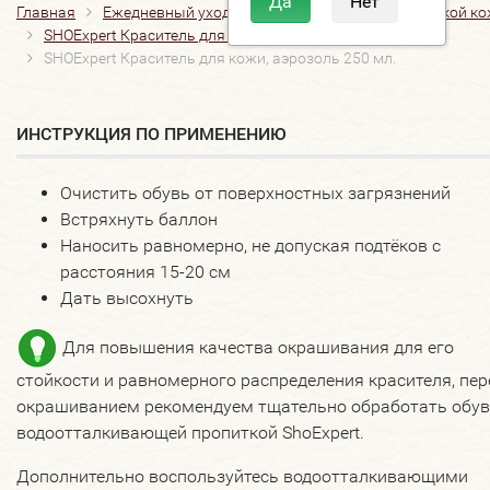
Главная
Ежедневный уход
Освежение цвета
Гладкой к
SHOExpert Краситель для кожи, аэрозоль 250 мл.
SHOExpert Краситель для кожи, аэрозоль 250 мл.
ИНСТРУКЦИЯ ПО ПРИМЕНЕНИЮ
Очистить обувь от поверхностных загрязнений
Встряхнуть баллон
Наносить равномерно, не допуская подтёков с
расстояния 15-20 см
Дать высохнуть
Для повышения качества окрашивания для его
стойкости и равномерного распределения красителя, пер
окрашиванием рекомендуем тщательно обработать обу
водоотталкивающей пропиткой ShoExpert.
Дополнительно воспользуйтесь водоотталкивающими