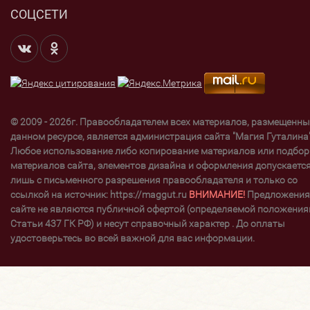
СОЦСЕТИ
© 2009 - 2026г. Правообладателем всех материалов, размещенны
данном ресурсе, является администрация сайта "Магия Гуталина"
Любое использование либо копирование материалов или подбор
материалов сайта, элементов дизайна и оформления допускаетс
лишь с письменного разрешения правообладателя и только со
ссылкой на источник: https://maggut.ru
ВНИМАНИЕ!
Предложения
сайте не являются публичной офертой (определяемой положени
Статьи 437 ГК РФ) и несут справочный характер . До оплаты
удостоверьтесь во всей важной для вас информации.