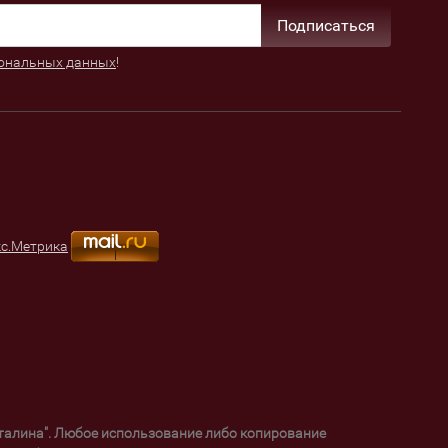
Подписаться
ональных данных
!
уталина". Любое использование либо копирование