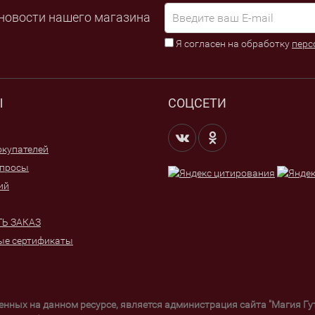
новости нашего магазина
Я согласен на обработку
перс
Ы
СОЦСЕТИ
купателей
опросы
ий
Ь ЗАКАЗ
ые сертификаты
щенных на данном ресурсе, является администрация сайта "Магия Г