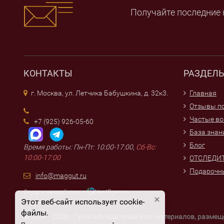
Получайте последние 
КОНТАКТЫ
РАЗДЕЛ
г. Москва, ул. Летчика Бабушкина, д. 32к3.
Главная
Отзывы по
Частые в
+7 (925) 926-05-60
База знан
Блог
Время работы: Пн-Пт: 10:00-17:00,
Сб-Вс:
10:00-17:00
ОТСЛЕДИТ
Подарочн
info@maggut.ru
Студия разработки —
NextForever
Этот веб-сайт использует cookie-
файлы.
© 2009 - 2026г. Правообладателем всех материалов, разме