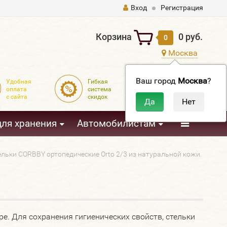
Вход
Регистрация
Корзина
0 руб.
0
Москва
Ваш город
Москва
?
Удобная
Гибкая
Доставка
оплата
система
по всей
с сайта
скидок
России
3
для хранения
Автомобилистам
ельки CORBBY ортопедические Orto 2/3 из натуральной кожи.
е. Для сохранения гигиенических свойств, стельки