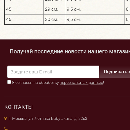
45
29 см.
9,5 см.
0,
46
30 см.
9,5 см.
0,
Получай последние новости нашего магази
Подписатьс
Я согласен на обработку
персональных данных
!
КОНТАКТЫ
г. Москва, ул. Летчика Бабушкина, д. 32к3.