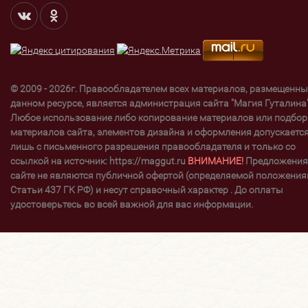
© 2009 - 2026г. Правообладателем всех материалов, размещенны
данном ресурсе, является администрация сайта "Магия Гуталина"
Любое использование либо копирование материалов или подбор
материалов сайта, элементов дизайна и оформления допускаетс
лишь с письменного разрешения правообладателя и только со
ссылкой на источник: https://maggut.ru
ВНИМАНИЕ!
Предложения
сайте не являются публичной офертой (определяемой положени
Статьи 437 ГК РФ) и несут справочный характер . До оплаты
удостоверьтесь во всей важной для вас информации.