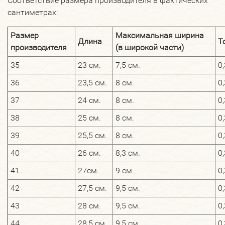
Соответствие размера производителя в фактических
сантиметрах:
Размер
Максимальная ширина
Длина
Т
производителя
(в широкой части)
35
23 см.
7,5 см.
0,
36
23,5 см.
8 см.
0,
37
24 см.
8 см.
0,
38
25 см.
8 см.
0,
39
25,5 см.
8 см.
0,
40
26 см.
8,3 см.
0,
41
27см.
9 см.
0,
42
27,5 см.
9,5 см.
0,
43
28 см.
9,5 см.
0,
44
28,5 см.
9,5 см.
0,