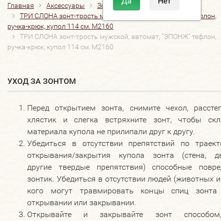
Главная
Аксессуары
Зонты
ТРИ СЛОНА зонт-трость мужской, автомат, "ЭПОНЖ" тефлон,
ручка-крюк, купол 114 см. M2160
ТРИ СЛОНА зонт-трость мужской, автомат, "ЭПОНЖ" тефлон,
ручка-крюк, купол 114 см. M2160
УХОД ЗА ЗОНТОМ
Перед открытием зонта, снимите чехол, расстег
хлястик и слегка встряхните зонт, чтобы скл
материала купола не прилипали друг к другу.
Убедиться в отсутствии препятствий по траект
открывания/закрытия купола зонта (стена, дв
другие твердые препятствия) способные повре
зонтик. Убедиться в отсутствии людей (животных и 
кого могут травмировать концы спиц зонта
открывании или закрывании.
Открывайте и закрывайте зонт способо