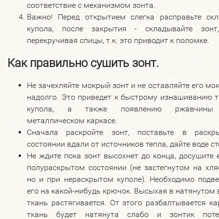
соответствие с механизмом зонта.
Важно! Перед открытием слегка расправьте скл
купола, после закрытия - складывайте зонт
перекручивая спицы, т.к. это приводит к поломке.
Как правильно сушить зонт.
Не зачехляйте мокрый зонт и не оставляйте его м
надолго. Это приведет к быстрому изнашиванию т
купола, а также появлению ржавчины
металлическом каркасе.
Сначала раскройте зонт, поставьте в раскр
состоянии вдали от источников тепла, дайте воде ст
Не ждите пока зонт высохнет до конца, досушите 
полураскрытом состоянии (не застегнутом на хля
но и при нераскрытом куполе). Необходимо подве
его на какой-нибудь крючок. Высыхая в натянутом 
ткань растягивается. От этого разбалтывается ка
ткань будет натянута слабо и зонтик поте