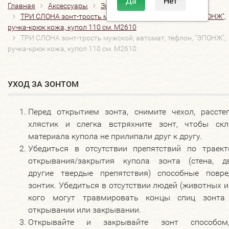
Главная
Аксессуары
Зонты
ТРИ СЛОНА зонт-трость мужской, автомат, тефлон, "ЭПОНЖ",
ручка-крюк кожа, купол 110 см. M2610
ТРИ СЛОНА зонт-трость мужской, автомат, тефлон, "ЭПОНЖ",
ручка-крюк кожа, купол 110 см. M2610
УХОД ЗА ЗОНТОМ
Перед открытием зонта, снимите чехол, расстег
хлястик и слегка встряхните зонт, чтобы скл
материала купола не прилипали друг к другу.
Убедиться в отсутствии препятствий по траект
открывания/закрытия купола зонта (стена, дв
другие твердые препятствия) способные повре
зонтик. Убедиться в отсутствии людей (животных и 
кого могут травмировать концы спиц зонта
открывании или закрывании.
Открывайте и закрывайте зонт способо