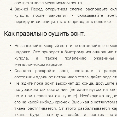
соответствие с механизмом зонта.
Важно! Перед открытием слегка расправьте скл
купола, после закрытия - складывайте зонт
перекручивая спицы, т.к. это приводит к поломке.
Как правильно сушить зонт.
Не зачехляйте мокрый зонт и не оставляйте его м
надолго. Это приведет к быстрому изнашиванию т
купола, а также появлению ржавчины
металлическом каркасе.
Сначала раскройте зонт, поставьте в раскр
состоянии вдали от источников тепла, дайте воде ст
Не ждите пока зонт высохнет до конца, досушите 
полураскрытом состоянии (не застегнутом на хля
но и при нераскрытом куполе). Необходимо подве
его на какой-нибудь крючок. Высыхая в натянутом 
ткань растягивается. От этого разбалтывается ка
ткань будет натянута слабо и зонтик поте