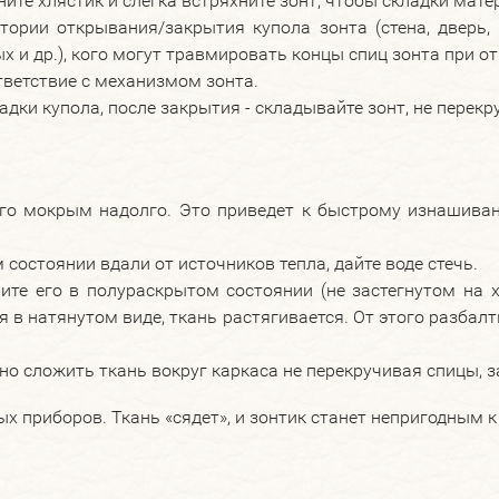
ните хлястик и слегка встряхните зонт, чтобы складки мате
ктории открывания/закрытия купола зонта (стена, дверь,
ых и др.), кого могут травмировать концы спиц зонта при 
тветствие с механизмом зонта.
дки купола, после закрытия - складывайте зонт, не перекру
его мокрым надолго. Это приведет к быстрому изнашива
 состоянии вдали от источников тепла, дайте воде стечь.
ите его в полураскрытом состоянии (не застегнутом на 
 в натянутом виде, ткань растягивается. От этого разбалт
но сложить ткань вокруг каркаса не перекручивая спицы, з
ых приборов. Ткань «сядет», и зонтик станет непригодным 