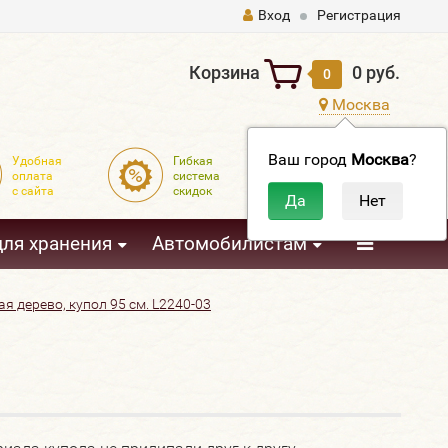
Вход
Регистрация
Корзина
0 руб.
0
Москва
Ваш город
Москва
?
Удобная
Гибкая
Доставка
оплата
система
по всей
с сайта
скидок
России
3
для хранения
Автомобилистам
я дерево, купол 95 см. L2240-03