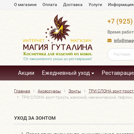
О магазине
Оплата
Доставка
Услуги
Информация
+7 (925)
Время работ
info@magg
Акции
Ежедневный уход
Реставраци
Главная
Аксессуары
Зонты
ТРИ СЛОНА зонт-трость
ТРИ СЛОНА зонт-трость женский, механический, тефлон, "
УХОД ЗА ЗОНТОМ