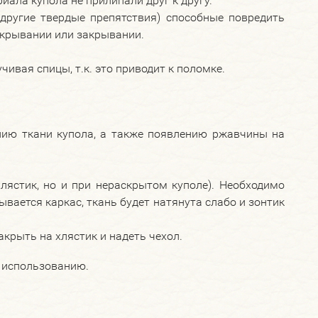
риала купола не прилипали друг к другу.
 другие твердые препятствия) способные повредить
открывании или закрывании.
чивая спицы, т.к. это приводит к поломке.
нию ткани купола, а также появлению ржавчины на
хлястик, но и при нераскрытом куполе). Необходимо
ывается каркас, ткань будет натянута слабо и зонтик
акрыть на хлястик и надеть чехол.
к использованию.