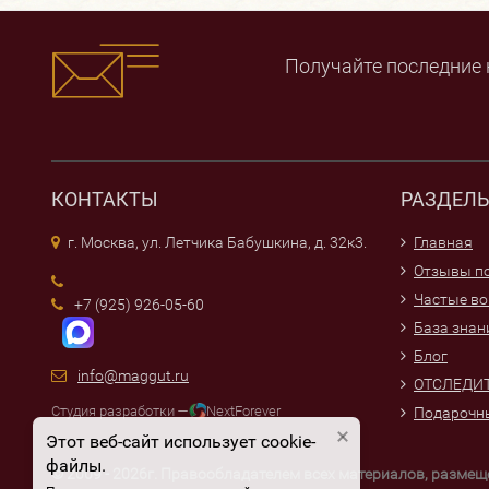
Получайте последние 
КОНТАКТЫ
РАЗДЕЛ
г. Москва, ул. Летчика Бабушкина, д. 32к3.
Главная
Отзывы по
Частые в
+7 (925) 926-05-60
База знан
Блог
info@maggut.ru
ОТСЛЕДИТ
Студия разработки —
NextForever
Подарочн
Этот веб-сайт использует cookie-
файлы.
© 2009 - 2026г. Правообладателем всех материалов, разме