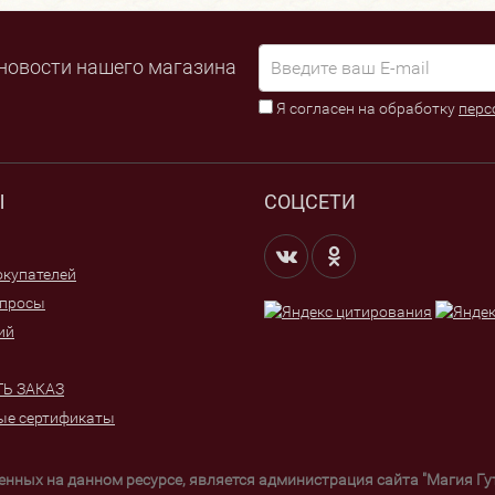
новости нашего магазина
Я согласен на обработку
перс
Ы
СОЦСЕТИ
купателей
опросы
ий
Ь ЗАКАЗ
ые сертификаты
щенных на данном ресурсе, является администрация сайта "Магия Г