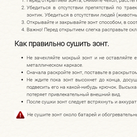
Перед открытием зонта, снимите чехол, расстег
Убедиться в отсутствии препятствий по трае
зонтик. Убедиться в отсутствии людей (животн
Открывайте и закрывайте зонт способом, в соо
Важно! Перед открытием слегка расправьте скла
Как правильно сушить зонт.
Не зачехляйте мокрый зонт и не оставляйте 
металлическом каркасе.
Сначала раскройте зонт, поставьте в раскрытом
Не ждите пока зонт высохнет до конца, досуш
подвесить его на какой-нибудь крючок. Высыхая
потеряет привлекательный внешний вид.
После сушки зонт следует встряхнуть и аккурат
Не сушите зонт около батарей и обогревательн