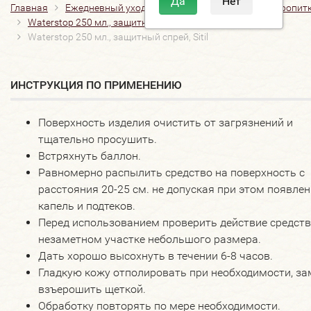
Главная
Ежедневный уход
Защитные пропитки
Пропит
Waterstop 250 мл., защитный спрей, Sitil
Waterstop 250 мл., защитный спрей, Sitil
​ИНСТРУКЦИЯ ПО ПРИМЕНЕНИЮ
Поверхность изделия очистить от загрязнений и
тщательно просушить.
Встряхнуть баллон.
Равномерно распылить средство на поверхность с
расстояния 20-25 см. не допуская при этом появле
капель и подтеков.
Перед использованием проверить действие средств
незаметном участке небольшого размера.
Дать хорошо высохнуть в течении 6-8 часов.
Гладкую кожу отполировать при необходимости, з
взъерошить щеткой.
Обработку повторять по мере необходимости.