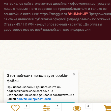
материалов сайта, элементов дизайна и оформления допускаетс
лишь с письменного разрешения правообладателя и только со
ссылкой на источник: https://maggut.ru
ВНИМАНИЕ!
Предложения
сайте не являются публичной офертой (определяемой положени
Статьи 437 ГК РФ) и несут справочный характер . До оплаты
удостоверьтесь во всей важной для вас информации.
Этот веб-сайт использует cookie-
файлы.
При использовании данного сайта вы
подтверждаете свое согласие на
использование cookie-файлов в соответствии с
нашей
политикой приватности
.
Подтверждаю
0
0
0