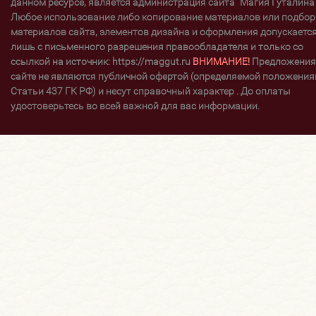
данном ресурсе, является администрация сайта "Магия Гуталина"
Любое использование либо копирование материалов или подбор
материалов сайта, элементов дизайна и оформления допускаетс
лишь с письменного разрешения правообладателя и только со
ссылкой на источник: https://maggut.ru
ВНИМАНИЕ!
Предложения
сайте не являются публичной офертой (определяемой положени
Статьи 437 ГК РФ) и несут справочный характер . До оплаты
удостоверьтесь во всей важной для вас информации.