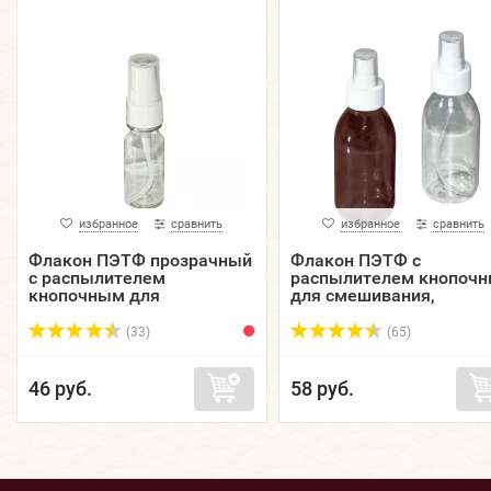
избранное
сравнить
избранное
сравнить
Флакон ПЭТФ прозрачный
Флакон ПЭТФ с
с распылителем
распылителем кнопоч
кнопочным для
для смешивания,
смешивания, хранения и
хранения и нанесения
нанесения красок и
красок и бытовой химии
(33)
(65)
бытовой химии , 15 мл. ...
125 мл. ГАЙ-К.
46 руб.
58 руб.