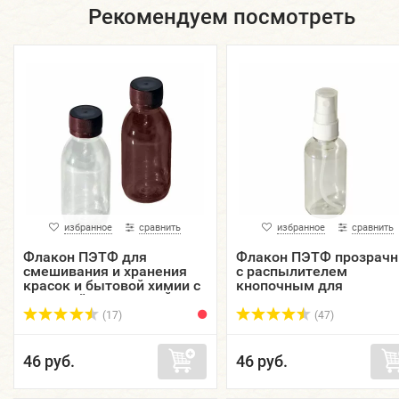
Рекомендуем посмотреть
избранное
сравнить
избранное
сравнить
Флакон ПЭТФ для
Флакон ПЭТФ прозрач
смешивания и хранения
с распылителем
красок и бытовой химии с
кнопочным для
крышкой, 125 мл. ГАЙ-К.
смешивания, хранения 
нанесения красок и
(17)
(47)
бытовой химии , 30 мл. .
46 руб.
46 руб.