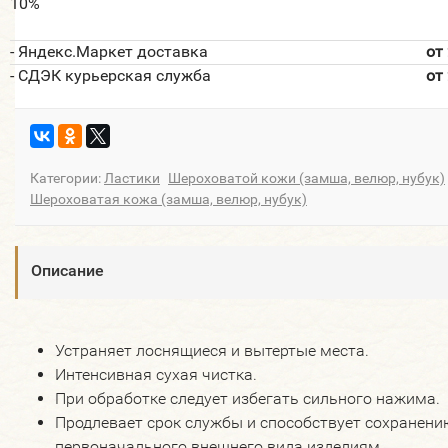
10%
- Яндекс.Маркет доставка
от
- СДЭК курьерская служба
от
Категории:
Ластики
Шероховатой кожи (замша, велюр, нубук)
Шероховатая кожа (замша, велюр, нубук)
Описание
Устраняет лоснящиеся и вытертые места.
Интенсивная сухая чистка.
При обработке следует избегать сильного нажима.
Продлевает срок службы и способствует сохранени
первоначального внешнего вида изделиям.