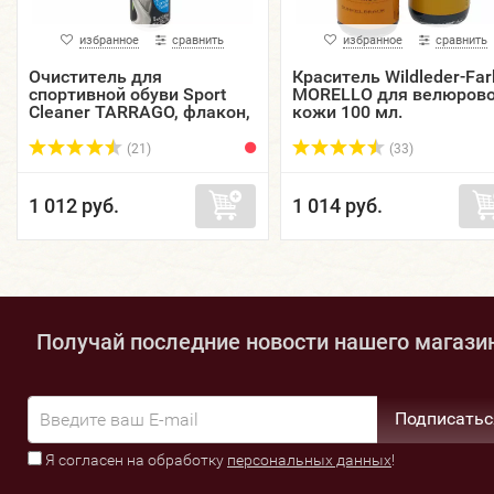
избранное
сравнить
избранное
сравнить
Очиститель для
Краситель Wildleder-Far
спортивной обуви Sport
MORELLO для велюров
Cleaner TARRAGO, флакон,
кожи 100 мл.
75 мл.
(21)
(33)
1 012 руб.
1 014 руб.
Получай последние новости нашего магази
Подписатьс
Я согласен на обработку
персональных данных
!