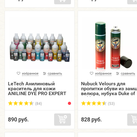
избранное
сравнить
избранное
сравнить
LeTech Анилиновый
Nubuck Velours для
краситель для кожи
пропитки обуви из замш
ANILINE DYE PRO EXPERT
велюра, нубука Duke of
LINE
Dubbin, аэрозоль, 200 м
(84)
(53)
890 руб.
828 руб.