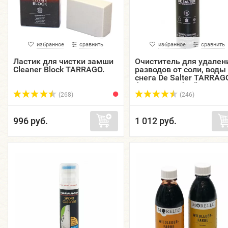
избранное
сравнить
избранное
сравнить
Ластик для чистки замши
Очиститель для удален
Cleaner Block TARRAGO.
разводов от соли, воды
снега De Salter TARRAG
флакон с губкой, 75 мл.
(268)
(246)
996 руб.
1 012 руб.