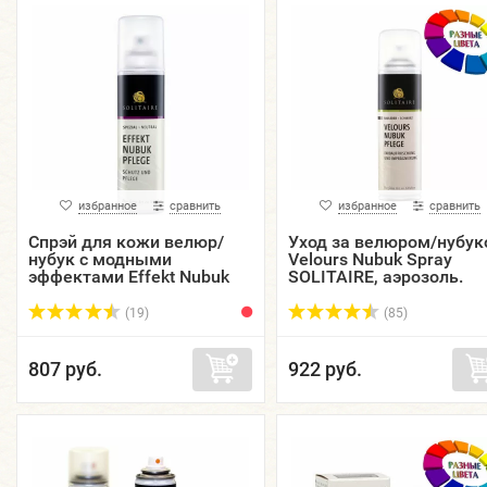
избранное
сравнить
избранное
сравнить
Спрэй для кожи велюр/
Уход за велюром/нубу
нубук с модными
Velours Nubuk Spray
эффектами Effekt Nubuk
SOLITAIRE, аэрозоль.
Spray SOLITAIRE,
аэрозоль, 150 мл.
(19)
(85)
807 руб.
922 руб.