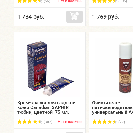
Нет в наличии
(55)
(195)
1 784 руб.
1 769 руб.
Крем-краска для гладкой
Очиститель-
кожи Canadian SAPHIR,
пятновыводитель
тюбик, цветной, 75 мл.
универсальный A
Hussard Detacheur
Remover Cuir Texti
Нет в наличии
(302)
(27)