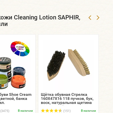
жи Cleaning Lotion SAPHIR,
или
буви Shoe Cream
Щётка обувная Стрелка
SAPH
ветной, банка
160Х47Х16 118 пучков, бук,
круг
мл.
воск, натуральная щетина
2,5 
светлая / тёмная /
ЭКОБРАШ.
В наличии
В наличии
(3475)
(151)