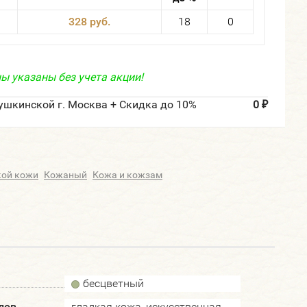
328 руб.
18
0
ы указаны без учета акции!
ушкинской г. Москва + Скидка до 10%
0
₽
кой кожи
Кожаный
Кожа и кожзам
бесцветный
лов
гладкая кожа, искусственная