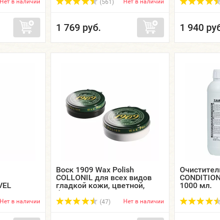
Нет в наличии
Нет в наличии
(561)
1 769 руб.
1 940 ру
Воск 1909 Wax Polish
Очистите
COLLONIL для всех видов
CONDITION
VEL
гладкой кожи, цветной,
1000 мл.
 Stain
банка жестяная, 75 мл.
le Leater
Нет в наличии
Нет в наличии
(47)