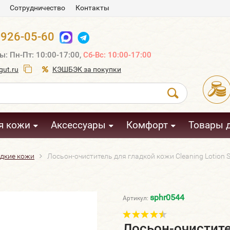
Сотрудничество
Контакты
 926-05-60
ы: Пн-Пт: 10:00-17:00,
Сб-Вс: 10:00-17:00
ut.ru
КЭШБЭК за покупки
я кожи
Аксессуары
Комфорт
Товары 
адкие кожи
Лосьон-очиститель для гладкой кожи Cleaning Lotion 
sphr0544
Артикул:
Лосьон-очистите