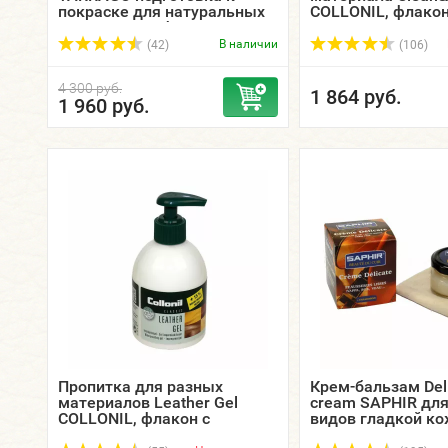
покраске для натуральных
COLLONIL, флакон
гладких кож, фляжка, 1000
200 мл.
мл.
В наличии
(42)
(106)
4 300 руб.
1 864 руб.
1 960 руб.
Пропитка для разных
Крем-бальзам Del
материалов Leather Gel
cream SAPHIR для
COLLONIL, флакон с
видов гладкой ко
дозатором, 200 мл.
стекло, 50 мл.