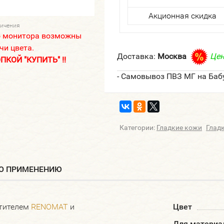
Акционная скидка
личения
о монитора возможны
чи цвета.
Доставка:
Москва
Цен
КОЙ "КУПИТЬ" !!
- Самовывоз ПВЗ МГ на Баб
Категории:
Гладкие кожи
Глад
ПО ПРИМЕНЕНИЮ
стителем
RENOMAT
и
Цвет
Для материа