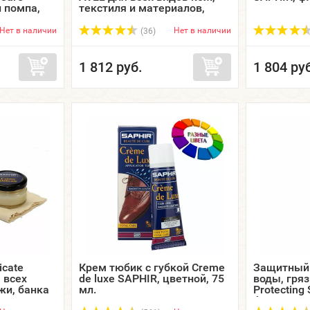
 помпа,
текстиля и материалов,
аэрозоль, 400 мл.
Нет в наличии
Нет в наличии
(36)
1 812 руб.
1 804 ру
icate
Крем тюбик с губкой Creme
Защитный 
 всех
de luxe SAPHIR, цветной, 75
воды, гряз
жи, банка
мл.
Proteсting
флакон.