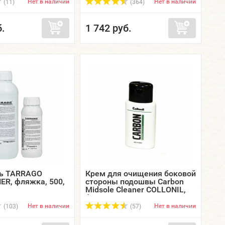
Нет в наличии
Нет в наличии
(11)
(364)
б.
1 742 руб.
ль TARRAGO
Крем для очищения боковой
ER, фляжка, 500,
стороны подошвы Carbon
Midsole Cleaner COLLONIL,
флакон, 100 мл.
Нет в наличии
Нет в наличии
(103)
(57)