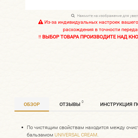
Нажмите на изображение для уве
Из-за индивидуальных настроек вашег
расхождения в точности переда
!!
ВЫБОР ТОВАРА ПРОИЗВОДИТЕ НАД КНОП
0
ОБЗОР
ОТЗЫВЫ
​ИНСТРУКЦИЯ 
По чистящим свойствам находится между очи
бальзамом
UNIVERSAL CREAM
.