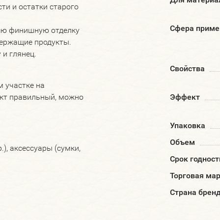
ти и остатки старого
Сфера приме
всю финишную отделку
держащие продукты.
 и глянец.
Свойства
м участке на
ект правильный, можно
Эффект
Упаковка
Объем
.), аксессуары (сумки,
Срок годност
Торговая ма
Страна брен