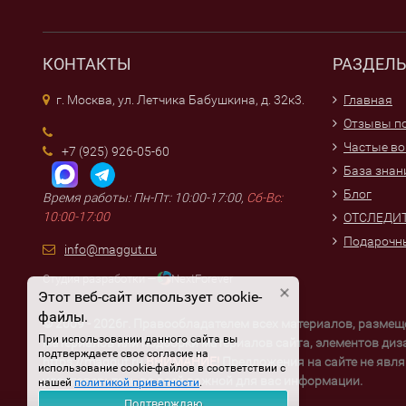
КОНТАКТЫ
РАЗДЕЛ
г. Москва, ул. Летчика Бабушкина, д. 32к3.
Главная
Отзывы по
Частые в
+7 (925) 926-05-60
База знан
Блог
Время работы: Пн-Пт: 10:00-17:00,
Сб-Вс:
10:00-17:00
ОТСЛЕДИТ
Подарочн
info@maggut.ru
Студия разработки —
NextForever
Этот веб-сайт использует cookie-
файлы.
© 2009 - 2026г. Правообладателем всех материалов, разме
При использовании данного сайта вы
материалов или подборки материалов сайта, элементов диз
подтверждаете свое согласие на
https://maggut.ru
ВНИМАНИЕ!
Предложения на сайте не явля
использование cookie-файлов в соответствии с
удостоверьтесь во всей важной для вас информации.
нашей
политикой приватности
.
Подтверждаю