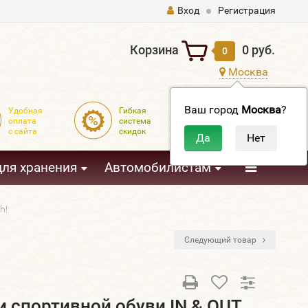
Вход
Регистрация
Корзина
0 руб.
0
Москва
Ваш город
Москва
?
Удобная
Гибкая
Доставка
оплата
система
по всей
с сайта
скидок
России
3
для хранения
Автомобилистам
h!
Следующий товар
и спортивной обуви IN & OUT