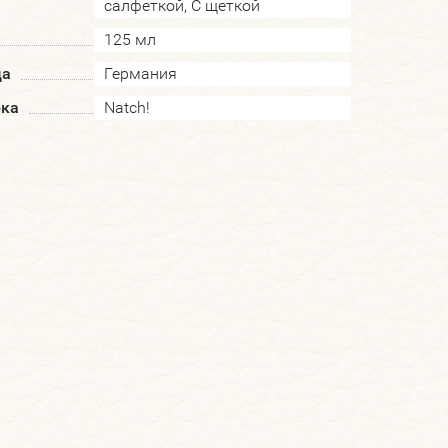
салфеткой, С щеткой
125 мл
да
Германия
рка
Natch!