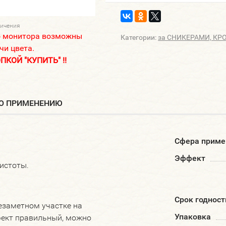
личения
о монитора возможны
Категории:
за СНИКЕРАМИ, К
чи цвета.
КОЙ "КУПИТЬ" !!
ПО ПРИМЕНЕНИЮ
Сфера приме
Эффект
истоты.
Срок годност
езаметном участке на
Упаковка
фект правильный, можно