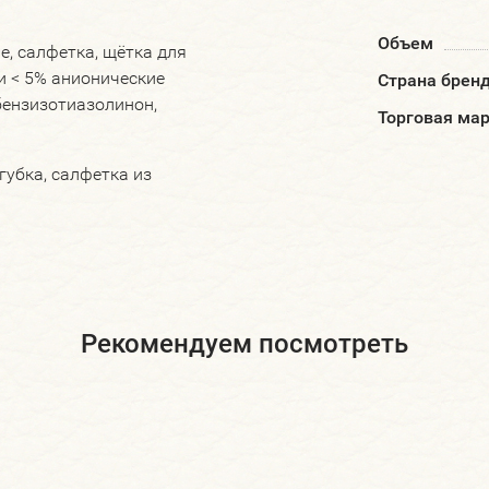
Объем
, салфетка, щётка для
и < 5% анионические
Страна брен
бензизотиазолинон,
Торговая ма
губка, салфетка из
Рекомендуем посмотреть