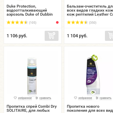
Duke Protection,
Бальзам-очиститель дл
водоотталкивающий
всех видов гладких кож
аэрозоль Duke of Dubbin
кож рептилий Leather C
для всех видов кож,
Balm TARRAGO, флакон,
текстиля, 400 мл.
125 мл.
(105)
(350)
1 106 руб.
1 104 руб.
избранное
сравнить
избранное
сравнить
Пропитка спрей Combi Dry
Пропитка нового
SOLITAIRE, для любых
поколения для всех ви