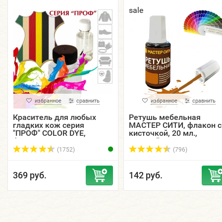
sale
избранное
сравнить
избранное
сравнить
Краситель для любых
Ретушь мебельная
гладких кож серия
МАСТЕР СИТИ, флакон с
"ПРОФ" COLOR DYE,
кисточкой, 20 мл.,
флакон, 5, 15, 30, 50, 125
цветной.
мл.
(1752)
(796)
369 руб.
142 руб.