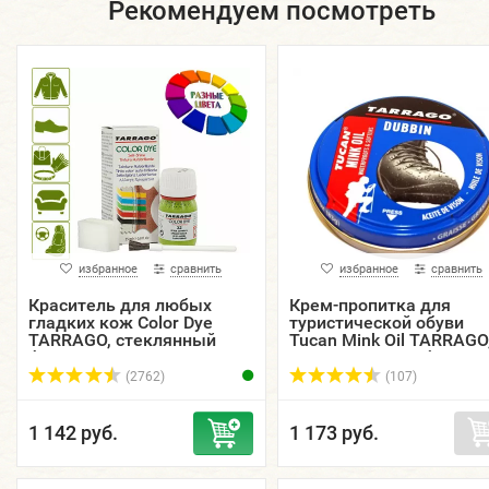
Рекомендуем посмотреть
избранное
сравнить
избранное
сравнить
Краситель для любых
Крем-пропитка для
гладких кож Color Dye
туристической обуви
TARRAGO, стеклянный
Tucan Mink Oil TARRAGO
флакон, 25 мл.
металлическая банка, 
мл.
(2762)
(107)
1 142 руб.
1 173 руб.