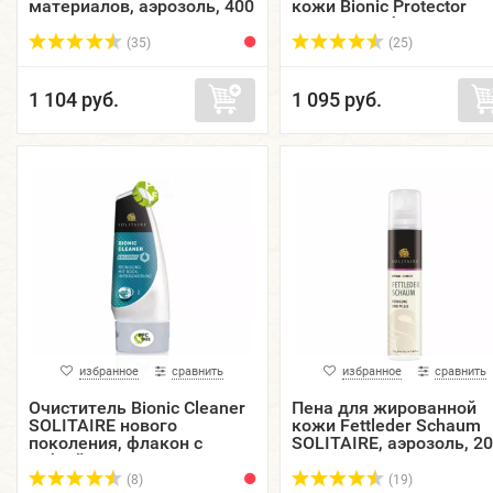
материалов, аэрозоль, 400
кожи Bionic Protector
мл.
SOLITAIRE, флакон, 100
мл.
(35)
(25)
1 104 руб.
1 095 руб.
избранное
сравнить
избранное
сравнить
Очиститель Bionic Cleaner
Пена для жированной
SOLITAIRE нового
кожи Fettleder Schaum
поколения, флакон с
SOLITAIRE, аэрозоль, 2
губкой, 100 мл.
мл.
(8)
(19)