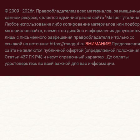
© 2009 - 2026г. Правообладателем всех материалов, размещенны
данном ресурсе, является администрация сайта "Магия Гуталина"
Любое использование либо копирование материалов или подбор
материалов сайта, элементов дизайна и оформления допускаетс
лишь с письменного разрешения правообладателя и только со
ссылкой на источник: https://maggut.ru
ВНИМАНИЕ!
Предложения
сайте не являются публичной офертой (определяемой положени
Статьи 437 ГК РФ) и несут справочный характер . До оплаты
удостоверьтесь во всей важной для вас информации.