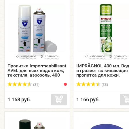
избранное
сравнить
избранное
сравнить
Пропитка Impermeabilisant
IMPRÄGNOL 400 мл. Вод
AVEL для всех видов кож,
и грязеотталкивающая
текстиля, аэрозоль, 400
пропитка для кожи,
мл.
текстиля и
высокотехнологичных
(31)
(33)
тканей ЭКО 100% PFC-fr.
1 168 руб.
1 166 руб.