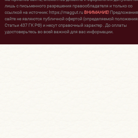
лишь с письменного разрешения правообладателя и только со
ссылкой на источник: https://maggut.ru
ВНИМАНИЕ!
Предложения
сайте не являются публичной офертой (определяемой положени
Статьи 437 ГК РФ) и несут справочный характер . До оплаты
удостоверьтесь во всей важной для вас информации.