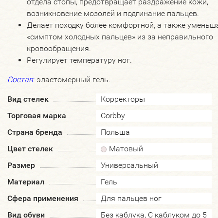
отдела стопы, предотвращает раздражение кожи,
возникновение мозолей и подгинание пальцев.
Делает походку более комфортной, а также уменьш
«симптом холодных пальцев» из за неправильного
кровообращения.
Регулирует температуру ног.
Состав
:
эластомерный гель.
Вид стелек
Корректоры
Торговая марка
Corbby
Страна бренда
Польша
Цвет стелек
Матовый
Размер
Универсальный
Материал
Гель
Сфера применения
Для пальцев ног
Вид обуви
Без каблука, С каблуком до 5