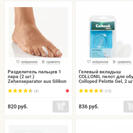
избранное
сравнить
избранное
сравнить
Разделитель пальцев 1
Гелевый вкладыш
пара (2 шт.)
COLLONIL пелот для об
Zehenseparator aus Silikon
Colloped Pelotte Gel, 2 шт
Pedi Soft BORT.
безразмерные.
(4)
(15)
820 руб.
836 руб.