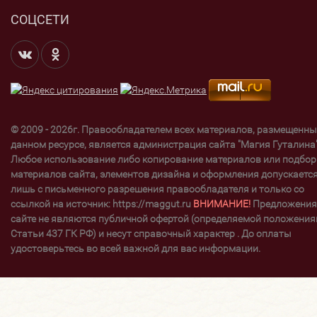
СОЦСЕТИ
© 2009 - 2026г. Правообладателем всех материалов, размещенны
данном ресурсе, является администрация сайта "Магия Гуталина"
Любое использование либо копирование материалов или подбор
материалов сайта, элементов дизайна и оформления допускаетс
лишь с письменного разрешения правообладателя и только со
ссылкой на источник: https://maggut.ru
ВНИМАНИЕ!
Предложения
сайте не являются публичной офертой (определяемой положени
Статьи 437 ГК РФ) и несут справочный характер . До оплаты
удостоверьтесь во всей важной для вас информации.