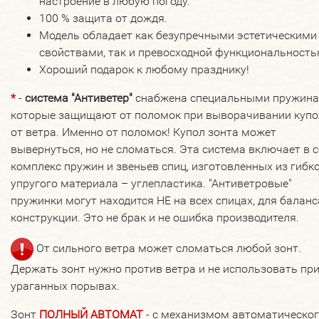
настроение в любую погоду.
100 % защита от дождя.
Модель обладает как безупречными эстетическими
свойствами, так и превосходной функциональность
Хороший подарок к любому празднику!
*
-
система "Антиветер"
снабжена специальными пружина
которые защищают от поломок при выворачивании купо
от ветра. Именно от поломок! Купол зонта может
вывернуться, но не сломаться. Эта система включает в 
комплекс пружин и звеньев спиц, изготовленных из гибко
упругого материала – углепластика. "Антиветровые"
пружинки могут находится НЕ на всех спицах, для баланс
конструкции. Это не брак и не ошибка производителя.
От сильного ветра может сломаться любой зонт.
Держать зонт нужно против ветра и не использовать пр
ураганных порывах.
Зонт
ПОЛНЫЙ АВТОМАТ
- с механизмом автоматическо