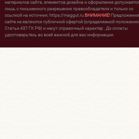
материалов сайта, элементов дизайна и оформления допускаетс
лишь с письменного разрешения правообладателя и только со
ссылкой на источник: https://maggut.ru
ВНИМАНИЕ!
Предложения
сайте не являются публичной офертой (определяемой положени
Статьи 437 ГК РФ) и несут справочный характер . До оплаты
удостоверьтесь во всей важной для вас информации.