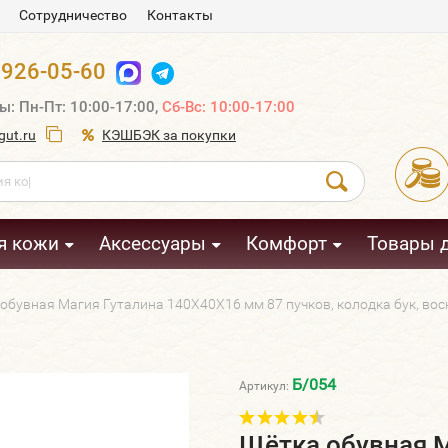
Сотрудничество
Контакты
 926-05-60
ы: Пн-Пт: 10:00-17:00,
Сб-Вс: 10:00-17:00
ut.ru
КЭШБЭК за покупки
я кожи
Аксессуары
Комфорт
Товары 
обувная Магия Гуталина 140Х40Х16 мм 87 пучков, колодка бук, вос
Б/054
Артикул:
Щётка обувная 