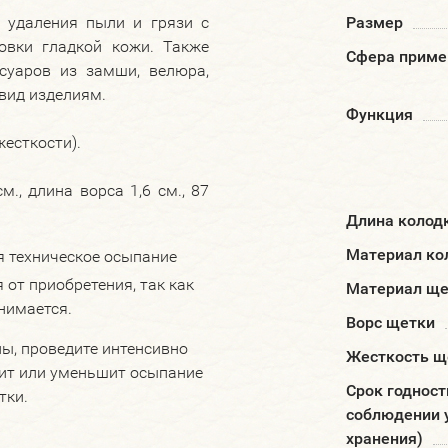
 удаления пыли и грязи с
Размер
овки гладкой кожи. Также
Сфера приме
суаров из замши, велюра,
вид изделиям.
Функция
есткости).
., длина ворса 1,6 см., 87
Длина колод
Материал ко
 техническое осыпание
 от приобретения, так как
Материал ще
нимается.
Ворс щетки
ы, проведите интенсивно
Жесткость щ
нит или уменьшит осыпание
Срок годност
тки.
соблюдении 
хранения)