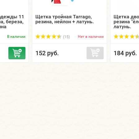
одежды 11
Щетка тройная Tarrago,
Щетка дво
а, береза,
резина, нейлон + латунь.
резина "ёл
ина
латунь.
В наличии
Нет в наличии
(15)
152 руб.
184 руб.