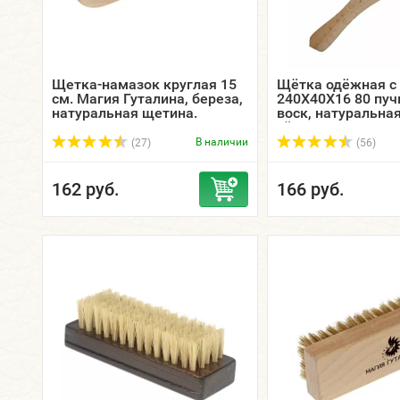
Щетка-намазок круглая 15
Щётка одёжная с
см. Магия Гуталина, береза,
240Х40Х16 80 пучк
натуральная щетина.
воск, натуральна
тёмная / ЭКОБРА
В наличии
(27)
(56)
162 руб.
166 руб.