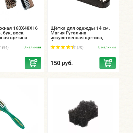
жная 160Х48Х16
Щётка для одежды 14 см.
, бук, воск,
Магия Гуталина
нная щетина
искусственная щетина,
лая / ЭКОБРАШ.
белая.
В наличии
В наличии
(94)
(70)
150 руб.