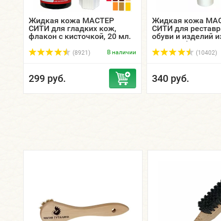
eam
Жидкая кожа МАСТЕР
Жидкая кожа МА
а
СИТИ для гладких кож,
СИТИ для рестав
флакон с кисточкой, 20 мл.
обуви и изделий и
кожи, туба 30 мл.
ичии
В наличии
(8921)
(10402)
299 руб.
340 руб.