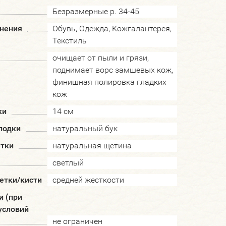
Безразмерные р. 34-45
нения
Обувь, Одежда, Кожгалантерея,
Текстиль
очищает от пыли и грязи,
поднимает ворс замшевых кож,
финишная полировка гладких
кож
ки
14 см
лодки
натуральный бук
тки
натуральная щетина
светлый
етки/кисти
средней жесткости
и (при
условий
не ограничен