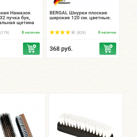
вная Намазок
BERGAL Шнурки плоские
Крас
32 пучка бук,
широкие 120 см. цветные.
глад
альная щетина
COLO
мная / ЭКОБРАШ.
30, 5
В наличии
В наличии
(179)
(829)
368 руб.
369