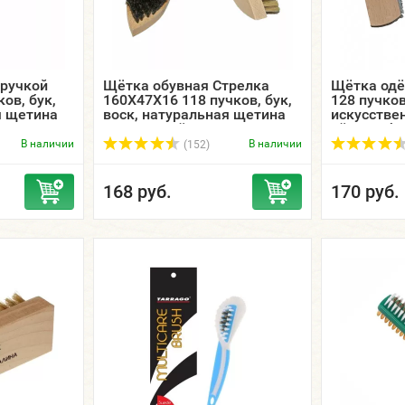
 ручкой
Щётка обувная Стрелка
Щётка одё
ов, бук,
160Х47Х16 118 пучков, бук,
128 пучков
я щетина
воск, натуральная щетина
искусстве
Ш.
светлая / тёмная /
чёрная/бе
ЭКОБРАШ.
В наличии
В наличии
(152)
168 руб.
170 руб.