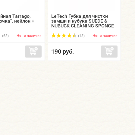
йная Tarrago,
LeTech Губка для чистки
очка", нейлон +
замши и нубука SUEDE &
NUBUCK CLEANING SPONGE
Нет в наличии
Нет в наличии
(68)
(13)
190 руб.