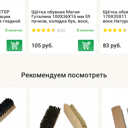
СТЕР
Щётка обувная Магия
Щётка обу
рации
Гуталина 100Х36Х16 мм 59
170Х35Х11 
з гладкой
пучков, колодка бук, воск,
воск Натур
натуральная щетина
светлая/тё
В наличии
В наличии
(226)
105 руб.
83 руб.
Рекомендуем посмотреть