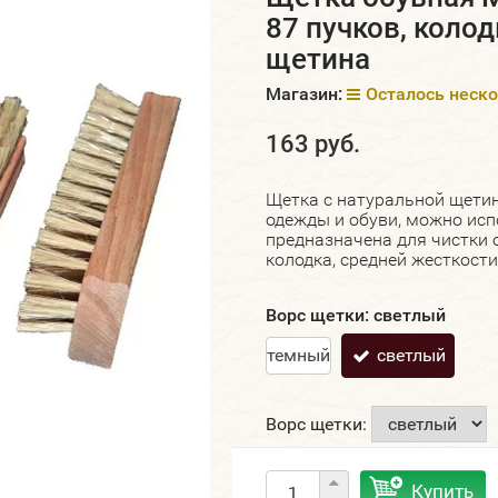
87 пучков, колод
щетина
Магазин:
Осталось неск
163 руб.
Щетка с натуральной щетин
одежды и обуви, можно исп
предназначена для чистки 
колодка, средней жесткости
Ворс щетки:
светлый
темный
светлый
Ворс щетки:
Купить