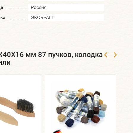
да
Россия
рка
ЭКОБРАШ
Х40Х16 мм 87 пучков, колодка
или