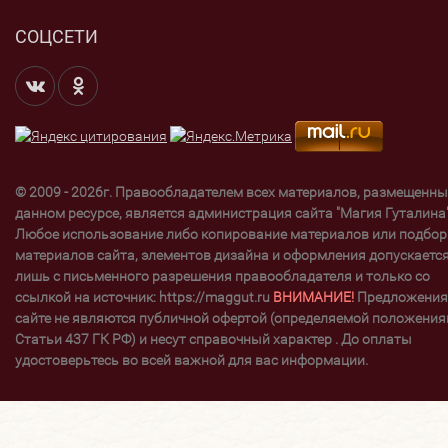
СОЦСЕТИ
© 2009 - 2026г. Правообладателем всех материалов, размещенны
данном ресурсе, является администрация сайта "Магия Гуталина"
Любое использование либо копирование материалов или подбор
материалов сайта, элементов дизайна и оформления допускаетс
лишь с письменного разрешения правообладателя и только со
ссылкой на источник: https://maggut.ru
ВНИМАНИЕ!
Предложения
сайте не являются публичной офертой (определяемой положени
Статьи 437 ГК РФ) и несут справочный характер . До оплаты
удостоверьтесь во всей важной для вас информации.