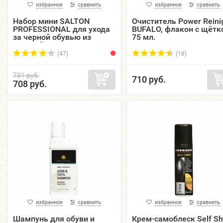
избранное
сравнить
избранное
сравнить
Набор мини SALTON
Очиститель Power Reini
PROFESSIONAL для ухода
BUFALO, флакон с щётк
за черной обувью из
75 мл.
гладкой кожи, в
пластиковом боксе.
(47)
(18)
731 руб.
710 руб.
708 руб.
избранное
сравнить
избранное
сравнить
Шампунь для обуви и
Крем-самоблеск Self Sh