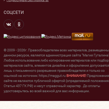
Подарочные сертификаты
СОЦСЕТИ
© 2009 - 2026г. Правообладателем всех материалов, размещенны
данном ресурсе, является администрация сайта "Магия Гуталина"
Любое использование либо копирование материалов или подбор
материалов сайта, элементов дизайна и оформления допускаетс
лишь с письменного разрешения правообладателя и только со
ссылкой на источник: https://maggut.ru
ВНИМАНИЕ!
Предложения
сайте не являются публичной офертой (определяемой положени
Статьи 437 ГК РФ) и несут справочный характер . До оплаты
удостоверьтесь во всей важной для вас информации.