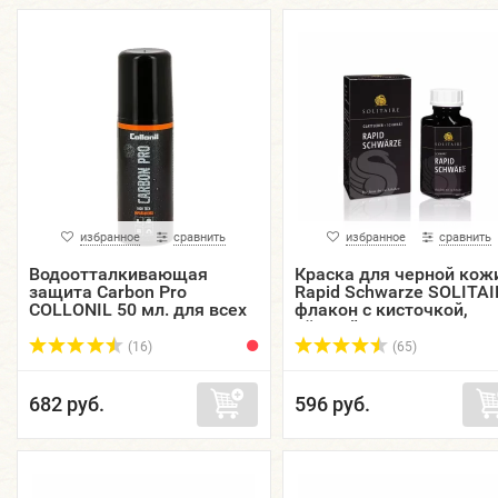
избранное
сравнить
избранное
сравнить
Водоотталкивающая
Краска для черной кож
защита Carbon Pro
Rapid Schwarze SOLITAI
COLLONIL 50 мл. для всех
флакон с кисточкой,
видов кож, текстиля и
чёрный, 50 мл.
материалов, аэрозоль.
(16)
(65)
682 руб.
596 руб.