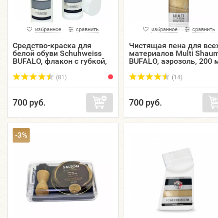
избранное
сравнить
избранное
сравнить
Средство-краска для
Чистящая пена для все
белой обуви Schuhweiss
материалов Multi Shau
BUFALO, флакон с губкой,
BUFALO, аэрозоль, 200 
75 мл.
(81)
(14)
700 руб.
700 руб.
-3%