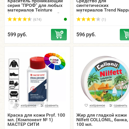
Краситель проникающий
Средство для
серия "ПРОФ" для любых
синтетических
материалов Teinture
материалов Trend Napp
francaise, флакон спрей
Pflege SOLITAIRE,
30, 55, 125 мл.
стеклянный флакон, 50
(674)
(1)
мл.
599 руб.
596 руб.
избранное
сравнить
избранное
сравнить
Краска для кожи Prof. 100
Жир для гладкой кожи
мл. (Компонент № 1)
Nilfett COLLONIL, банка,
МАСТЕР СИТИ
100 мл.