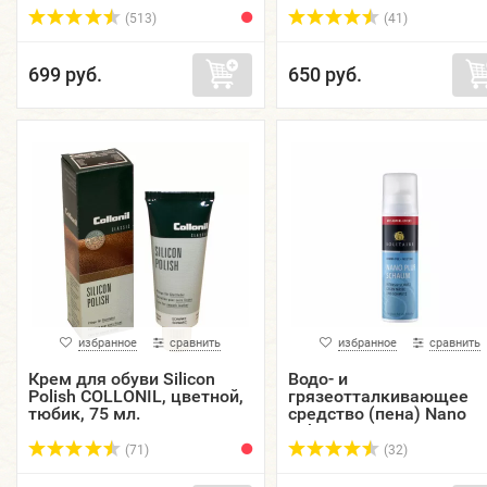
(513)
(41)
699 руб.
650 руб.
избранное
сравнить
избранное
сравнить
Крем для обуви Silicon
Водо- и
Polish COLLONIL, цветной,
грязеотталкивающее
тюбик, 75 мл.
средство (пена) Nano
Schaum SOLITAIRE,
аэрозоль, 150 мл.
(71)
(32)