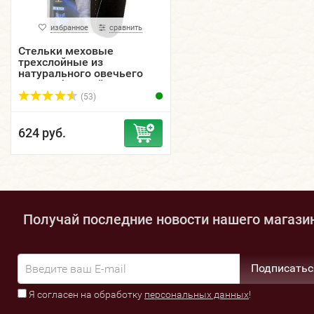
избранное
сравнить
Стельки меховые
трехслойные из
натурального овечьего
меха, с фольгой.
(53)
624 руб.
Получай последние новости нашего магази
Подписатьс
Я согласен на обработку
персональных данных
!