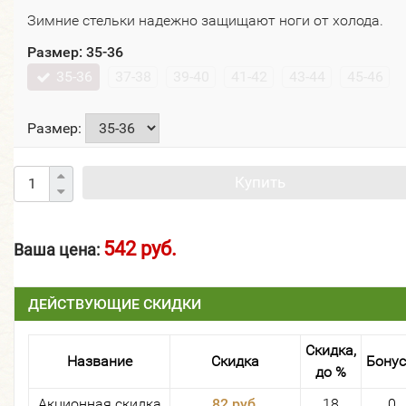
Зимние стельки надежно защищают ноги от холода.
Размер:
35-36
35-36
37-38
39-40
41-42
43-44
45-46
Размер:
Купить
542 руб.
Ваша цена:
ДЕЙСТВУЮЩИЕ СКИДКИ
Скидка,
Название
Скидка
Бону
до %
Акционная скидка
82 руб.
18
0