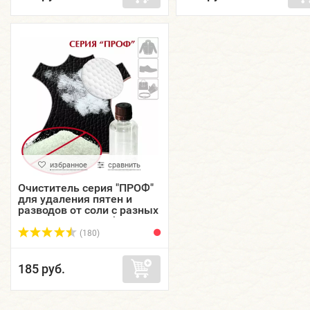
избранное
сравнить
Очиститель серия "ПРОФ"
для удаления пятен и
разводов от соли с разных
материалов Detacheur,
пластиковый фл...
(180)
185 руб.