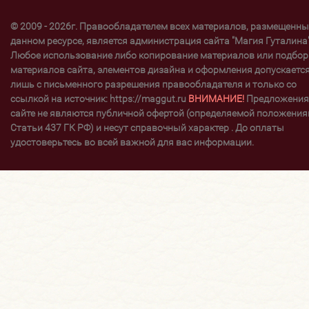
© 2009 - 2026г. Правообладателем всех материалов, размещенны
данном ресурсе, является администрация сайта "Магия Гуталина"
Любое использование либо копирование материалов или подбор
материалов сайта, элементов дизайна и оформления допускаетс
лишь с письменного разрешения правообладателя и только со
ссылкой на источник: https://maggut.ru
ВНИМАНИЕ!
Предложения
сайте не являются публичной офертой (определяемой положени
Статьи 437 ГК РФ) и несут справочный характер . До оплаты
удостоверьтесь во всей важной для вас информации.