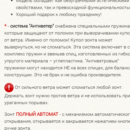
Модель обладает как безупречными эстетическими
свойствами, так и превосходной функциональность
Хороший подарок к любому празднику!
*
-
система "Антиветер"
снабжена специальными пружина
которые защищают от поломок при выворачивании купо
от ветра. Именно от поломок! Купол зонта может
вывернуться, но не сломаться. Эта система включает в 
комплекс пружин и звеньев спиц, изготовленных из гибко
упругого материала – углепластика. "Антиветровые"
пружинки могут находится НЕ на всех спицах, для баланс
конструкции. Это не брак и не ошибка производителя.
От сильного ветра может сломаться любой зонт.
Держать зонт нужно против ветра и не использовать пр
ураганных порывах.
Зонт
ПОЛНЫЙ АВТОМАТ
- с механизмом автоматическо
открывания, открывается и закрывается нажатием кнопк
ручке зонта.