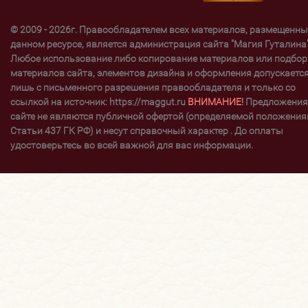
© 2009 - 2026г. Правообладателем всех материалов, размещенны
данном ресурсе, является администрация сайта "Магия Гуталина"
Любое использование либо копирование материалов или подбор
материалов сайта, элементов дизайна и оформления допускаетс
лишь с письменного разрешения правообладателя и только со
ссылкой на источник: https://maggut.ru
ВНИМАНИЕ!
Предложения
сайте не являются публичной офертой (определяемой положени
Статьи 437 ГК РФ) и несут справочный характер . До оплаты
удостоверьтесь во всей важной для вас информации.